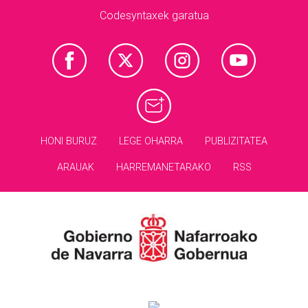
Codesyntaxek garatua
HONI BURUZ
LEGE OHARRA
PUBLIZITATEA
ARAUAK
HARREMANETARAKO
RSS