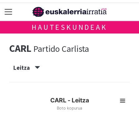
HAUTESKUNDEAK
CARL
Partido Carlista
Leitza
CARL - Leitza
Boto kopurua