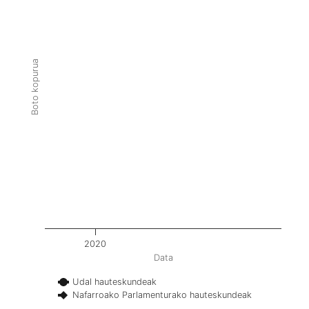
Boto kopurua
2020
Data
Udal hauteskundeak
Nafarroako Parlamenturako hauteskundeak