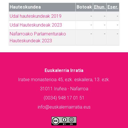
Hauteskundea
Botoak
Ehun.
Eser.
Udal hauteskundeak 2019
-
-
-
Udal Hauteskundeak 2023
-
-
-
Nafarroako Parlamenturako
-
-
-
Hauteskundeak 2023
Euskalerria Irratia
Iratxe monasterioa 45, ezk. eskailera, 13. ezk.
31011 Iruñea - Nafarroa
(0034) 948 17 01 51
info@euskalerriairratia.eus