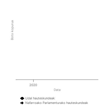
Boto kopurua
2020
Data
Udal hauteskundeak
Nafarroako Parlamenturako hauteskundeak