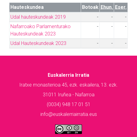
Hauteskundea
Botoak
Ehun.
Eser.
Udal hauteskundeak 2019
-
-
-
Nafarroako Parlamenturako
-
-
-
Hauteskundeak 2023
Udal Hauteskundeak 2023
-
-
-
Euskalerria Irratia
Iratxe monasterioa 45, ezk. eskailera, 13. ezk.
31011 Iruñea - Nafarroa
(0034) 948 17 01 51
info@euskalerriairratia.eus