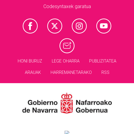
Codesyntaxek garatua
HONI BURUZ
LEGE OHARRA
PUBLIZITATEA
ARAUAK
HARREMANETARAKO
RSS