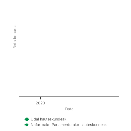
Boto kopurua
2020
Data
Udal hauteskundeak
Nafarroako Parlamenturako hauteskundeak