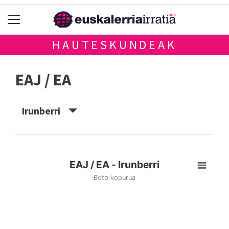
HAUTESKUNDEAK
EAJ / EA
Irunberri
EAJ / EA - Irunberri
Boto kopurua