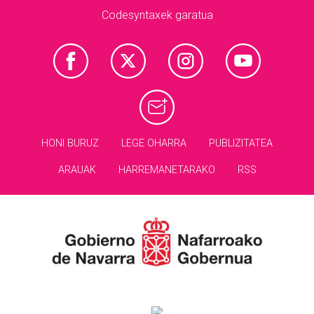
Codesyntaxek garatua
HONI BURUZ
LEGE OHARRA
PUBLIZITATEA
ARAUAK
HARREMANETARAKO
RSS