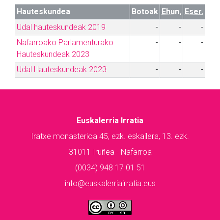
Hauteskundea
Botoak
Ehun.
Eser.
Udal hauteskundeak 2019
-
-
-
Nafarroako Parlamenturako
-
-
-
Hauteskundeak 2023
Udal Hauteskundeak 2023
-
-
-
Euskalerria Irratia
Iratxe monasterioa 45, ezk. eskailera, 13. ezk.
31011 Iruñea - Nafarroa
(0034) 948 17 01 51
info@euskalerriairratia.eus