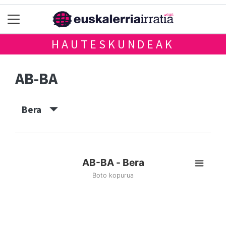
HAUTESKUNDEAK
AB-BA
Bera
AB-BA - Bera
Boto kopurua