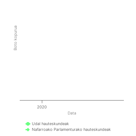
Boto kopurua
2020
Data
Udal hauteskundeak
Nafarroako Parlamenturako hauteskundeak