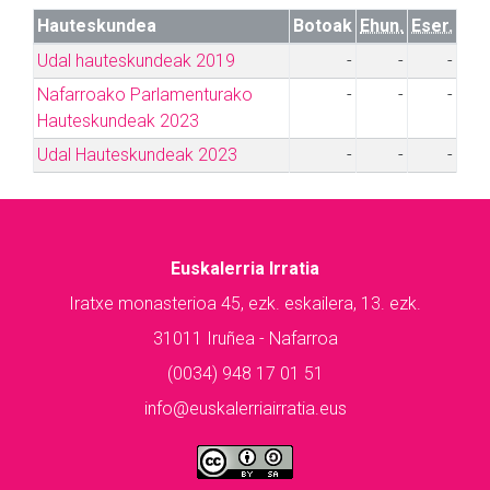
Hauteskundea
Botoak
Ehun.
Eser.
Udal hauteskundeak 2019
-
-
-
Nafarroako Parlamenturako
-
-
-
Hauteskundeak 2023
Udal Hauteskundeak 2023
-
-
-
Euskalerria Irratia
Iratxe monasterioa 45, ezk. eskailera, 13. ezk.
31011 Iruñea - Nafarroa
(0034) 948 17 01 51
info@euskalerriairratia.eus