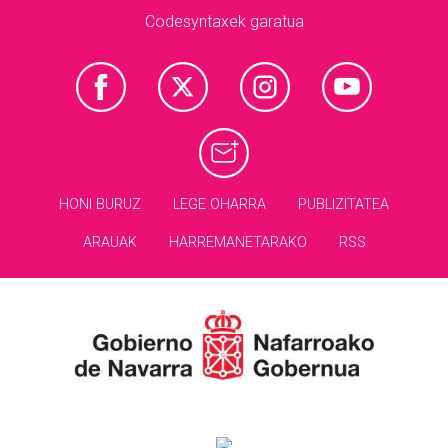
Codesyntaxek garatua
HONI BURUZ
LEGE OHARRA
PUBLIZITATEA
ARAUAK
HARREMANETARAKO
RSS