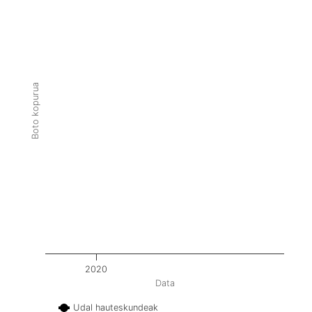
Boto kopurua
2020
Data
Udal hauteskundeak