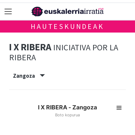
HAUTESKUNDEAK
I X RIBERA
INICIATIVA POR LA
RIBERA
Zangoza
I X RIBERA - Zangoza
Boto kopurua