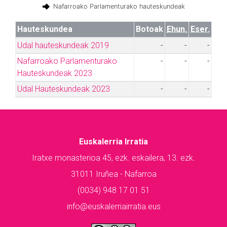
Nafarroako Parlamenturako hauteskundeak
Hauteskundea
Botoak
Ehun.
Eser.
Udal hauteskundeak 2019
-
-
-
Nafarroako Parlamenturako
-
-
-
Hauteskundeak 2023
Udal Hauteskundeak 2023
-
-
-
Euskalerria Irratia
Iratxe monasterioa 45, ezk. eskailera, 13. ezk.
31011 Iruñea - Nafarroa
(0034) 948 17 01 51
info@euskalerriairratia.eus