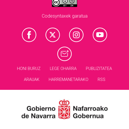
Codesyntaxek garatua
HONI BURUZ
LEGE OHARRA
PUBLIZITATEA
ARAUAK
HARREMANETARAKO
RSS