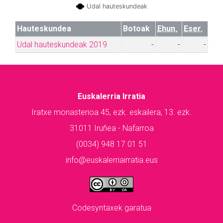
Udal hauteskundeak
Hauteskundea
Botoak
Ehun.
Eser.
Udal hauteskundeak 2019
-
-
-
Euskalerria Irratia
Iratxe monasterioa 45, ezk. eskailera, 13. ezk.
31011 Iruñea - Nafarroa
(0034) 948 17 01 51
info@euskalerriairratia.eus
Codesyntaxek garatua