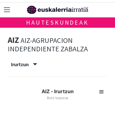
HAUTESKUNDEAK
AIZ
AIZ-AGRUPACION
INDEPENDIENTE ZABALZA
Irurtzun
AIZ - Irurtzun
Boto kopurua