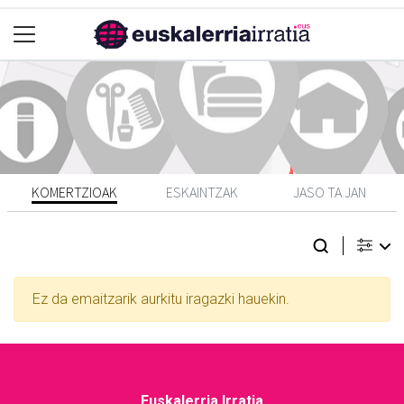
KOMERTZIOAK
ESKAINTZAK
JASO TA JAN
Ez da emaitzarik aurkitu iragazki hauekin.
Euskalerria Irratia