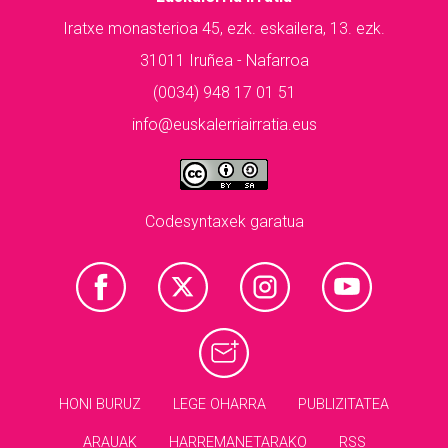
Iratxe monasterioa 45, ezk. eskailera, 13. ezk.
31011 Iruñea - Nafarroa
(0034) 948 17 01 51
info@euskalerriairratia.eus
Codesyntaxek garatua
HONI BURUZ
LEGE OHARRA
PUBLIZITATEA
ARAUAK
HARREMANETARAKO
RSS