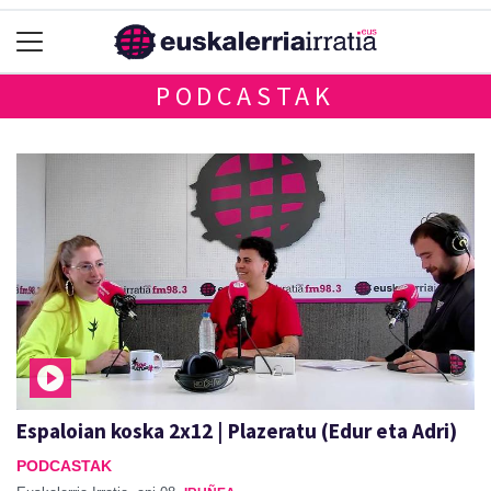
PODCASTAK
Espaloian koska 2x12 | Plazeratu (Edur eta Adri)
PODCASTAK