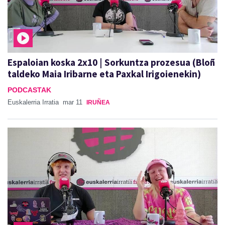
Espaloian koska 2x10 | Sorkuntza prozesua (Bloñ
taldeko Maia Iribarne eta Paxkal Irigoienekin)
PODCASTAK
Euskalerria Irratia
mar 11
IRUÑEA