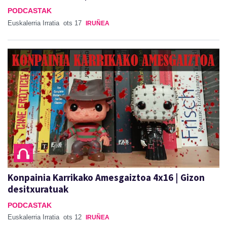
PODCASTAK
Euskalerria Irratia
ots 17
IRUÑEA
Konpainia Karrikako Amesgaiztoa 4x16 | Gizon
desitxuratuak
PODCASTAK
Euskalerria Irratia
ots 12
IRUÑEA