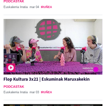
PODCASTAK
Euskalerria Irratia
mar 04
IRUÑEA
Flop Kultura 3x21 | Eskuminak Maruxakekin
PODCASTAK
Euskalerria Irratia
mar 03
IRUÑEA