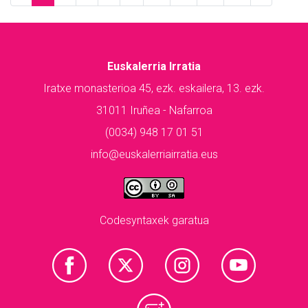
Euskalerria Irratia
Iratxe monasterioa 45, ezk. eskailera, 13. ezk.
31011 Iruñea - Nafarroa
(0034) 948 17 01 51
info@euskalerriairratia.eus
Codesyntaxek garatua