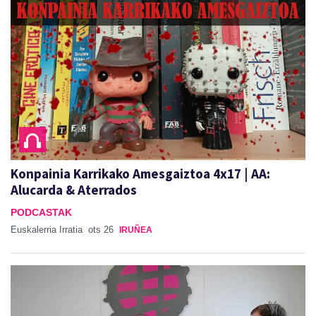
Konpainia Karrikako Amesgaiztoa 4x17 | AA:
Alucarda & Aterrados
PODCASTAK
Euskalerria Irratia
ots 26
IRUÑEA