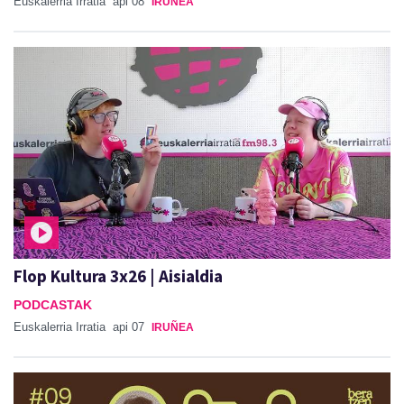
Euskalerria Irratia
api 08
IRUÑEA
Flop Kultura 3x26 | Aisialdia
PODCASTAK
Euskalerria Irratia
api 07
IRUÑEA