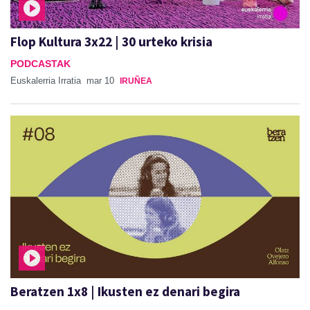
Flop Kultura 3x22 | 30 urteko krisia
PODCASTAK
Euskalerria Irratia
mar 10
IRUÑEA
Beratzen 1x8 | Ikusten ez denari begira