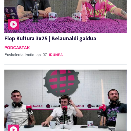
Flop Kultura 3x25 | Belaunaldi galdua
PODCASTAK
Euskalerria Irratia
api 07
IRUÑEA