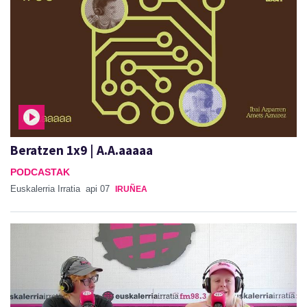
Beratzen 1x9 | A.A.aaaaa
PODCASTAK
Euskalerria Irratia
api 07
IRUÑEA