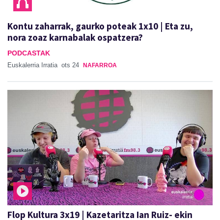
Kontu zaharrak, gaurko poteak 1x10 | Eta zu,
nora zoaz karnabalak ospatzera?
PODCASTAK
Euskalerria Irratia
ots 24
NAFARROA
Flop Kultura 3x19 | Kazetaritza Ian Ruiz- ekin