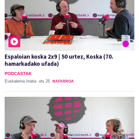
Espaloian koska 2x9 | 50 urtez, Koska (70.
hamarkadako ufada)
PODCASTAK
Euskalerria Irratia
ots 25
NAFARROA