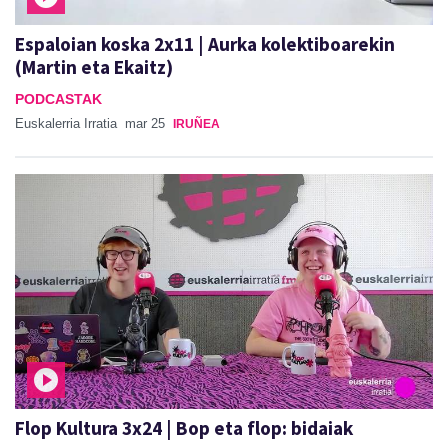
Espaloian koska 2x11 | Aurka kolektiboarekin
(Martin eta Ekaitz)
PODCASTAK
Euskalerria Irratia
mar 25
IRUÑEA
Flop Kultura 3x24 | Bop eta flop: bidaiak