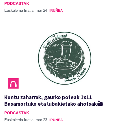
PODCASTAK
Euskalerria Irratia
mar 24
IRUÑEA
Kontu zaharrak, gaurko poteak 1x11 |
Basamortuko eta lubakietako ahotsak🏜️
PODCASTAK
Euskalerria Irratia
mar 23
IRUÑEA