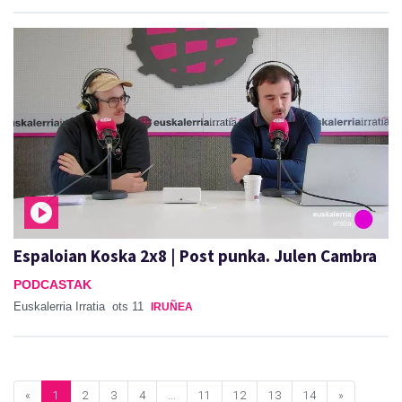
Espaloian Koska 2x8 | Post punka. Julen Cambra
PODCASTAK
Euskalerria Irratia
ots 11
IRUÑEA
«
1
2
3
4
...
11
12
13
14
»