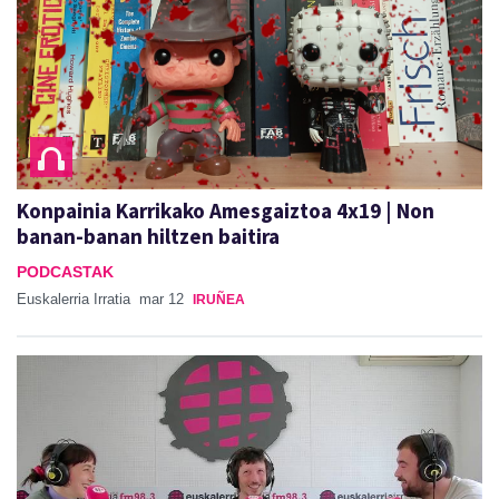
Konpainia Karrikako Amesgaiztoa 4x19 | Non
banan-banan hiltzen baitira
PODCASTAK
Euskalerria Irratia
mar 12
IRUÑEA