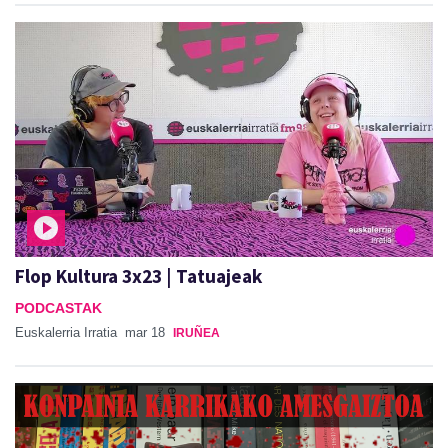
Flop Kultura 3x23 | Tatuajeak
PODCASTAK
Euskalerria Irratia
mar 18
IRUÑEA