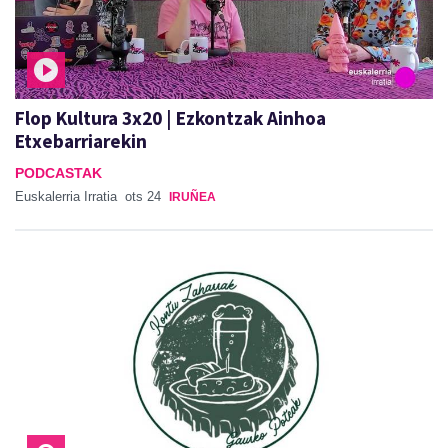
Flop Kultura 3x20 | Ezkontzak Ainhoa
Etxebarriarekin
PODCASTAK
Euskalerria Irratia
ots 24
IRUÑEA