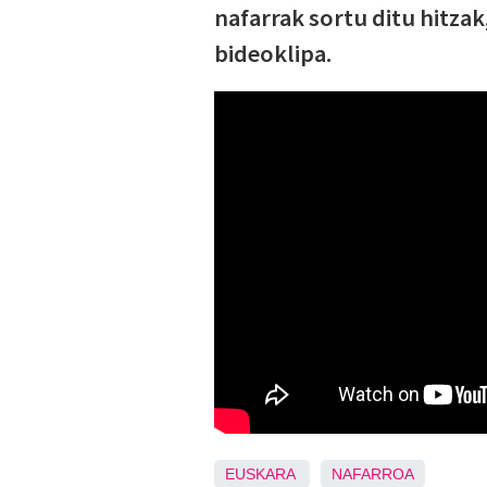
nafarrak sortu ditu hitza
bideoklipa.
EUSKARA
NAFARROA