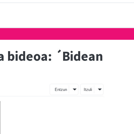
a bideoa: ´Bidean
Entzun
Itzuli