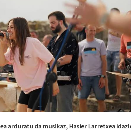
a arduratu da musikaz, Hasier Larretxea idazl