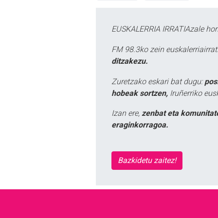
EUSKALERRIA IRRATIAzale hori
FM 98.3ko zein euskalerriairr
ditzakezu.
Zuretzako eskari bat dugu:
pos
hobeak sortzen,
Iruñerriko eus
Izan ere,
zenbat eta komunitat
eraginkorragoa.
Bazkidetu zaitez!