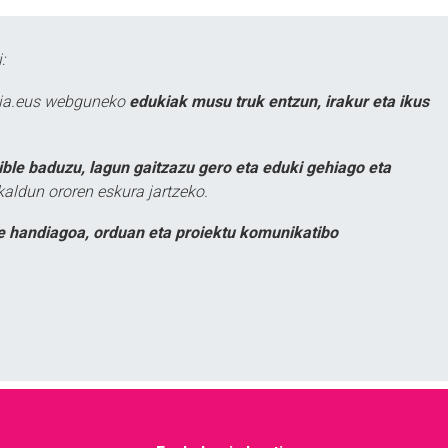
:
atia.eus webguneko
edukiak musu truk entzun, irakur eta ikus
ible baduzu, lagun gaitzazu gero eta eduki gehiago eta
kaldun ororen eskura jartzeko.
e handiagoa, orduan eta proiektu komunikatibo