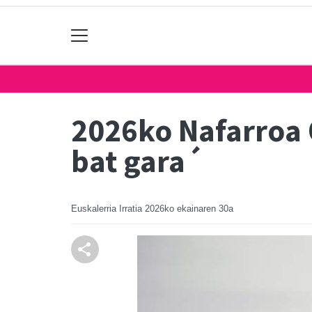
2026ko Nafarroa 
bat gara´
Euskalerria Irratia
2026ko ekainaren 30a