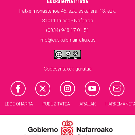
Euskalerria Irratia
Iratxe monasterioa 45, ezk. eskailera, 13. ezk.
31011 Iruñea - Nafarroa
(0034) 948 17 01 51
info@euskalerriairratia.eus
Codesyntaxek garatua
LEGE OHARRA
PUBLIZITATEA
ARAUAK
HARREMANET