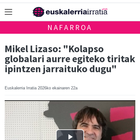
NAFARROA
Mikel Lizaso: "Kolapso
globalari aurre egiteko tiritak
ipintzen jarraituko dugu"
Euskalerria Irratia
2026ko ekainaren 22a