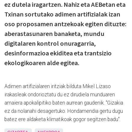
ez dutela iragartzen. Nahiz eta AEBetan eta
Txinan sortutako adimen artifizialak izan
oso proposamen antzekoak egiten dituzte:
aberastasunaren banaketa, mundu
digitalaren kontrol onuragarria,
desinformazioa ekiditea eta trantsizio
ekologikoaren alde egitea.
Adimen artifizialaren iritziak bilduta Mikel Lizaso
irakasleak ondorioztatu du ez dirudiela munduaren
amaiera apokalipitiko baten aurrean gaudenik. "Gizakia
ez da nolanahi desagertuko. Hondamendia gertu dugu
batez ere aldaketa klimatikoak gogor segitzen badu".