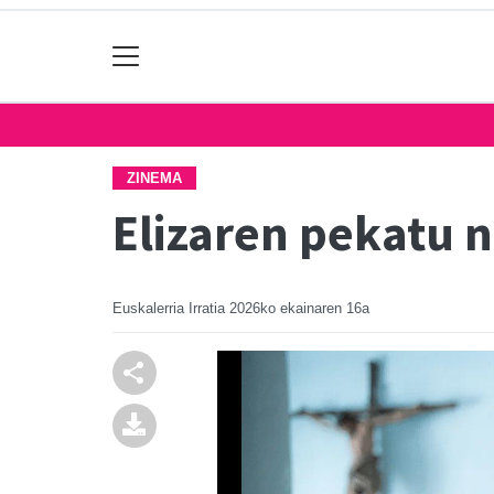
ZINEMA
Elizaren pekatu 
Euskalerria Irratia
2026ko ekainaren 16a