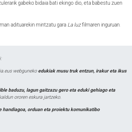
tzulerarik gabeko bidaia bati ekingo dio, eta babestu zuen
neman adituarekin mintzatu gara
La luz
filmaren inguruan.
:
atia.eus webguneko
edukiak musu truk entzun, irakur eta ikus
ible baduzu, lagun gaitzazu gero eta eduki gehiago eta
kaldun ororen eskura jartzeko.
e handiagoa, orduan eta proiektu komunikatibo