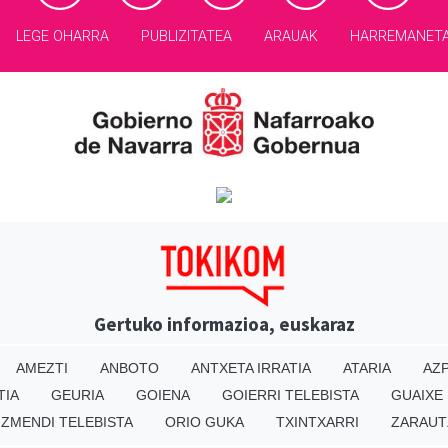
LEGE OHARRA
PUBLIZITATEA
ARAUAK
HARREMANET
Gertuko informazioa, euskaraz
AMEZTI
ANBOTO
ANTXETA IRRATIA
ATARIA
AZP
TIA
GEURIA
GOIENA
GOIERRI TELEBISTA
GUAIXE
IZMENDI TELEBISTA
ORIO GUKA
TXINTXARRI
ZARAUT