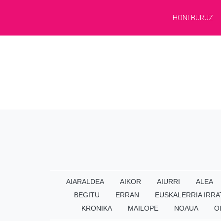
HONI BURUZ
AIARALDEA
AIKOR
AIURRI
ALEA
BEGITU
ERRAN
EUSKALERRIA IRRA
KRONIKA
MAILOPE
NOAUA
O