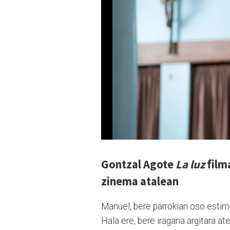
Gontzal Agote
La luz
film
zinema atalean
Manuel, bere parrokian oso estimat
Hala ere, bere iragana argitara 