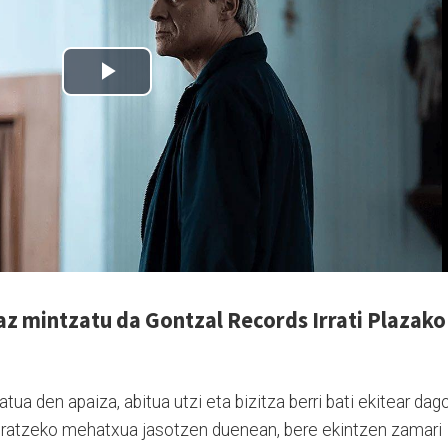
az mintzatu da Gontzal Records Irrati Plazako
ua den apaiza, abitua utzi eta bizitza berri bati ekitear dago
ateratzeko mehatxua jasotzen duenean, bere ekintzen zamari