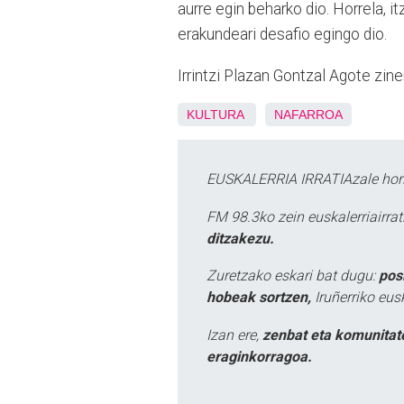
aurre egin beharko dio. Horrela, i
erakundeari desafio egingo dio.
Irrintzi Plazan Gontzal Agote zi
KULTURA
NAFARROA
EUSKALERRIA IRRATIAzale hori
FM 98.3ko zein euskalerriairr
ditzakezu.
Zuretzako eskari bat dugu:
pos
hobeak sortzen,
Iruñerriko eus
Izan ere,
zenbat eta komunitat
eraginkorragoa.