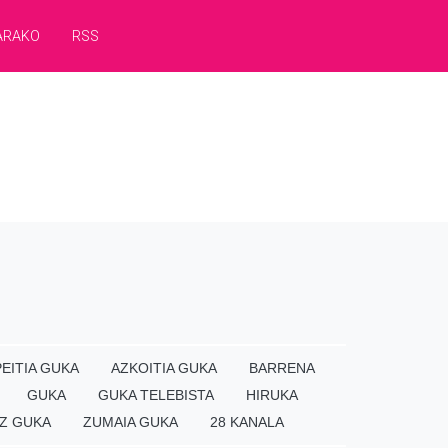
ARAKO
RSS
EITIA GUKA
AZKOITIA GUKA
BARRENA
GUKA
GUKA TELEBISTA
HIRUKA
Z GUKA
ZUMAIA GUKA
28 KANALA