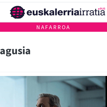
NAFARROA
nagusia