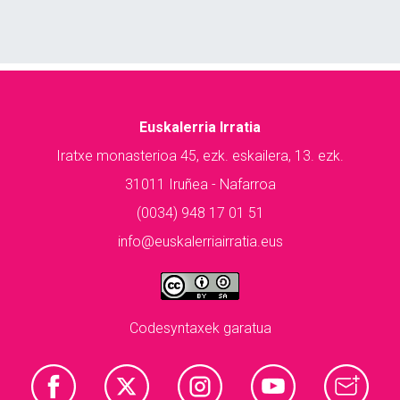
Euskalerria Irratia
Iratxe monasterioa 45, ezk. eskailera, 13. ezk.
31011 Iruñea - Nafarroa
(0034) 948 17 01 51
info@euskalerriairratia.eus
Codesyntaxek garatua