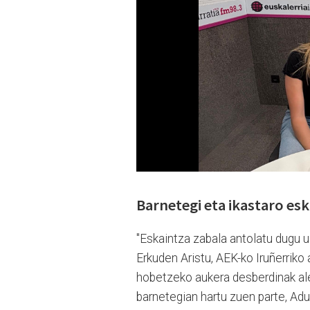
Barnetegi eta ikastaro es
"Eskaintza zabala antolatu dugu 
Erkuden Aristu, AEK-ko Iruñerriko
hobetzeko aukera desberdinak ale
barnetegian hartu zuen parte, Adu