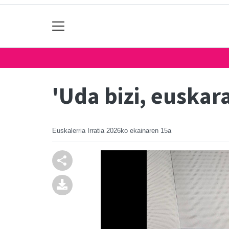
'Uda bizi, euskar
Euskalerria Irratia
2026ko ekainaren 15a