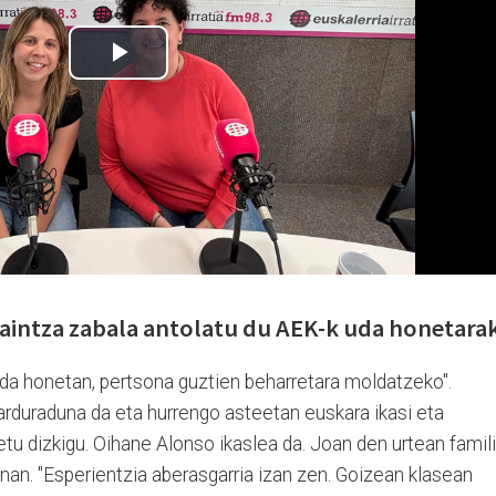
kaintza zabala antolatu du AEK-k uda honetara
uda honetan, pertsona guztien beharretara moldatzeko".
 arduraduna da eta hurrengo asteetan euskara ikasi eta
tu dizkigu. Oihane Alonso ikaslea da. Joan den urtean famil
nan. "Esperientzia aberasgarria izan zen. Goizean klasean