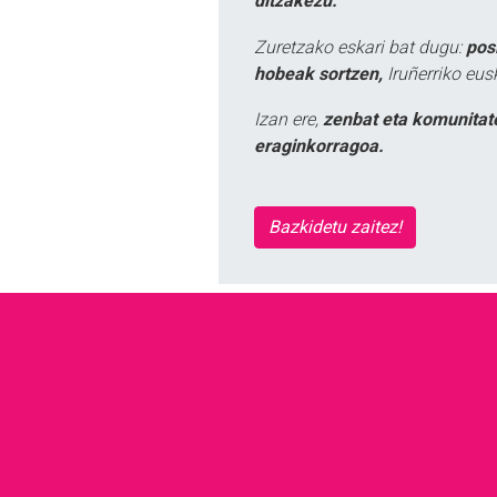
ditzakezu.
Zuretzako eskari bat dugu:
pos
hobeak sortzen,
Iruñerriko eus
Izan ere,
zenbat eta komunitat
eraginkorragoa.
Bazkidetu zaitez!