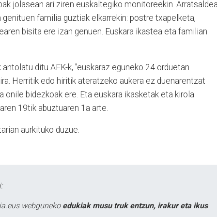
ak jolasean ari ziren euskaltegiko monitoreekin. Arratsalde
n genituen familia guztiak elkarrekin: postre txapelketa,
earen bisita ere izan genuen. Euskara ikastea eta familian
k antolatu ditu AEK-k, "euskaraz eguneko 24 orduetan
ra. Herritik edo hiritik ateratzeko aukera ez duenarentzat
ta onile bidezkoak ere. Eta euskara ikasketak eta kirola
ilaren 19tik abuztuaren 1a arte.
arian aurkituko duzue.
:
atia.eus webguneko
edukiak musu truk entzun, irakur eta ikus