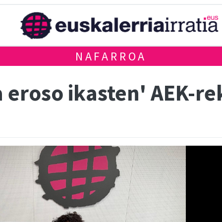
NAFARROA
a eroso ikasten' AEK-re