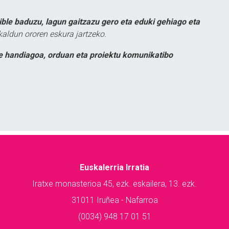
ible baduzu, lagun gaitzazu gero eta eduki gehiago eta
kaldun ororen eskura jartzeko.
e handiagoa, orduan eta proiektu komunikatibo
Euskalerria Irratia
Iratxe monasterioa 45, ezk. eskailera, 13. ezk.
31011 Iruñea - Nafarroa
(0034) 948 17 01 51