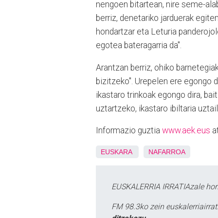
nengoen bitartean, nire seme-alab
berriz, denetariko jarduerak egite
hondartzar eta Leturia panderojol
egotea bateragarria da".
Arantzan berriz, ohiko barnetegia
bizitzeko". Urepelen ere egongo di
ikastaro trinkoak egongo dira, bai
uztartzeko, ikastaro ibiltaria uzta
Informazio guztia
www.aek.eus
at
EUSKARA
NAFARROA
EUSKALERRIA IRRATIAzale hori
FM 98.3ko zein euskalerriairr