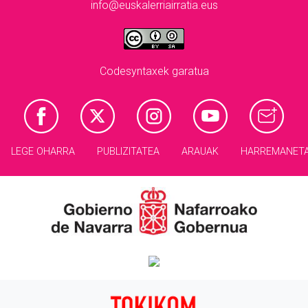
info@euskalerriairratia.eus
Codesyntaxek garatua
LEGE OHARRA
PUBLIZITATEA
ARAUAK
HARREMANET