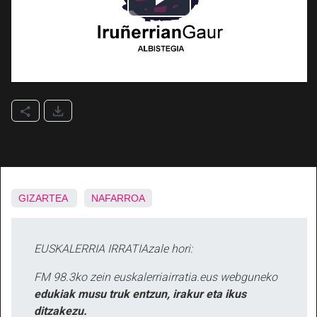
GIZARTEA
NAFARROA
EUSKALERRIA IRRATIAzale hori:
FM 98.3ko zein euskalerriairratia.eus webguneko
edukiak musu truk entzun, irakur eta ikus
ditzakezu.