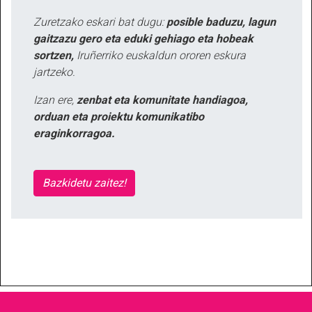
Zuretzako eskari bat dugu:
posible baduzu, lagun
gaitzazu gero eta eduki gehiago eta hobeak
sortzen,
Iruñerriko euskaldun ororen eskura
jartzeko.
Izan ere,
zenbat eta komunitate handiagoa,
orduan eta proiektu komunikatibo
eraginkorragoa.
Bazkidetu zaitez!