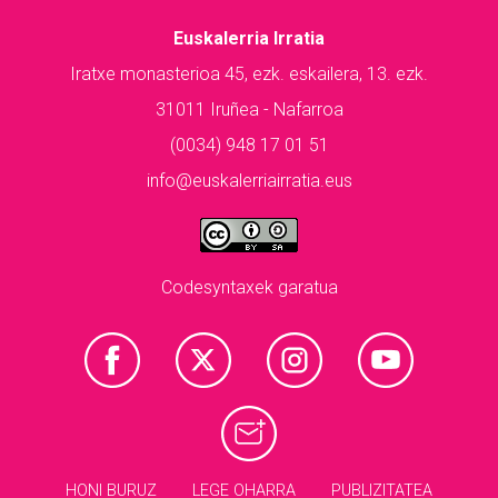
Euskalerria Irratia
Iratxe monasterioa 45, ezk. eskailera, 13. ezk.
31011 Iruñea - Nafarroa
(0034) 948 17 01 51
info@euskalerriairratia.eus
Codesyntaxek garatua
HONI BURUZ
LEGE OHARRA
PUBLIZITATEA