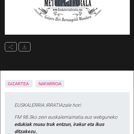
GIZARTEA
NAFARROA
EUSKALERRIA IRRATIAzale hori:
FM 98.3ko zein euskalerriairratia.eus webguneko
edukiak musu truk entzun, irakur eta ikus
ditzakezu.