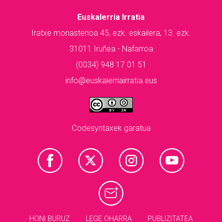
Euskalerria Irratia
Iratxe monasterioa 45, ezk. eskailera, 13. ezk.
31011 Iruñea - Nafarroa
(0034) 948 17 01 51
info@euskalerriairratia.eus
Codesyntaxek garatua
HONI BURUZ
LEGE OHARRA
PUBLIZITATEA