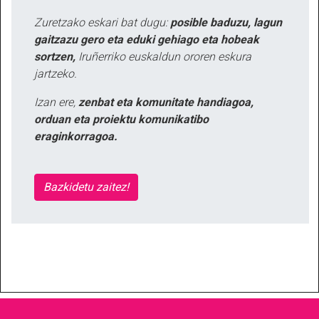
Zuretzako eskari bat dugu:
posible baduzu, lagun
gaitzazu gero eta eduki gehiago eta hobeak
sortzen,
Iruñerriko euskaldun ororen eskura
jartzeko.
Izan ere,
zenbat eta komunitate handiagoa,
orduan eta proiektu komunikatibo
eraginkorragoa.
Bazkidetu zaitez!