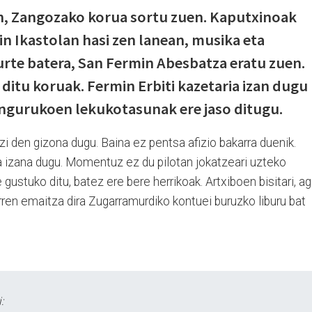
an, Zangozako korua sortu zuen. Kaputxinoak
in Ikastolan hasi zen lanean, musika eta
 urte batera, San Fermin Abesbatza eratu zuen.
ditu koruak. Fermin Erbiti kazetaria izan dugu
Ingurukoen lekukotasunak ere jaso ditugu.
i den gizona dugu. Baina ez pentsa afizio bakarra duenik.
ala izana dugu. Momentuz ez du pilotan jokatzeari uzteko
 gustuko ditu, batez ere bere herrikoak. Artxiboen bisitari, agi
rren emaitza dira Zugarramurdiko kontuei buruzko liburu bat
: