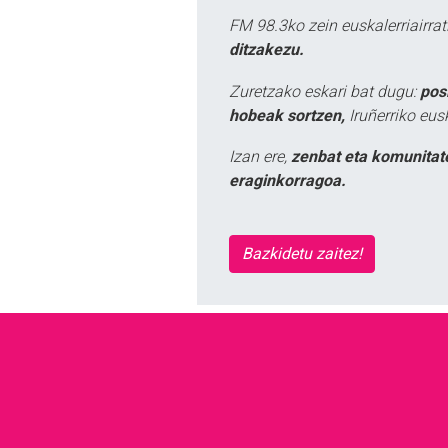
FM 98.3ko zein euskalerriairr
ditzakezu.
Zuretzako eskari bat dugu:
pos
hobeak sortzen,
Iruñerriko eus
Izan ere,
zenbat eta komunitat
eraginkorragoa.
Bazkidetu zaitez!