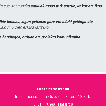
atia.eus webguneko
edukiak musu truk entzun, irakur eta ikus
ible baduzu, lagun gaitzazu gero eta eduki gehiago eta
kaldun ororen eskura jartzeko.
e handiagoa, orduan eta proiektu komunikatibo
Euskalerria Irratia
Iratxe monasterioa 45, ezk. eskailera, 13. ezk.
31011 Iruñea - Nafarroa