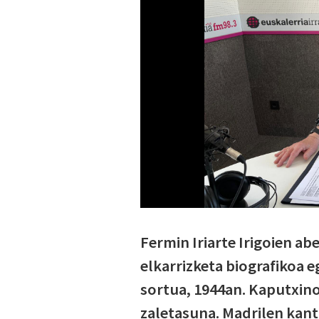
Fermin Iriarte Irigoien ab
elkarrizketa biografikoa e
sortua, 1944an. Kaputxino
zaletasuna. Madrilen kant