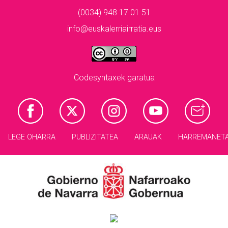
(0034) 948 17 01 51
info@euskalerriairratia.eus
Codesyntaxek garatua
LEGE OHARRA
PUBLIZITATEA
ARAUAK
HARREMANET