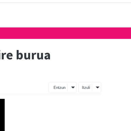
ire burua
Entzun
Itzuli