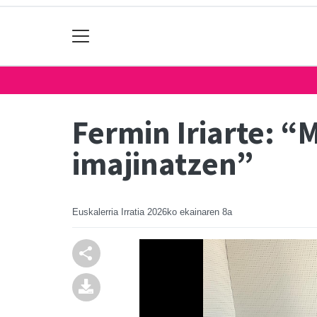
Fermin Iriarte: “
imajinatzen”
Euskalerria Irratia
2026ko ekainaren 8a