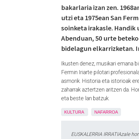
bakarlaria izan zen. 1968
utzi eta 1975ean San Ferm
soinketa irakasle. Handik
Abenduan, 50 urte beteko 
bidelagun elkarrizketan. 
Ikusten denez, musikari emana biz
Fermin Iriarte pilotari profesion
asmorik. Historia eta istorioak ere
zaharrak aztertzen aritzen da. Ho
eta beste lan batzuk.
KULTURA
NAFARROA
EUSKALERRIA IRRATIAzale hori