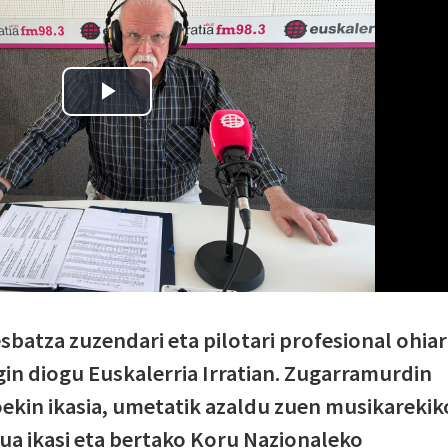
esbatza zuzendari eta pilotari profesional ohiar
gin diogu Euskalerria Irratian. Zugarramurdin
ekin ikasia, umetatik azaldu zuen musikarekik
ua ikasi eta bertako Koru Nazionaleko