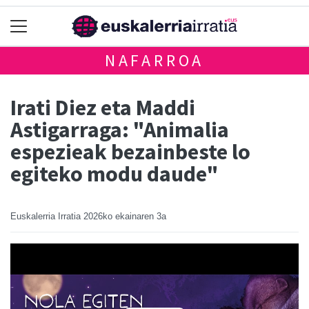
NAFARROA
Irati Diez eta Maddi
Astigarraga: "Animalia
espezieak bezainbeste lo
egiteko modu daude"
Euskalerria Irratia
2026ko ekainaren 3a