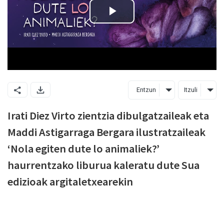
Entzun
Itzuli
Irati Diez Virto zientzia dibulgatzaileak eta
Maddi Astigarraga Bergara ilustratzaileak
‘Nola egiten dute lo animaliek?’
haurrentzako liburua kaleratu dute Sua
edizioak argitaletxearekin