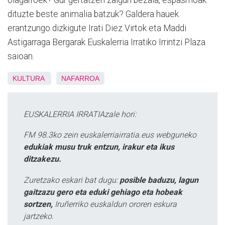
olagarroek? Gur gertatzen zaigun bezala, espasmoak
dituzte beste animalia batzuk? Galdera hauek
erantzungo dizkigute Irati Diez Virtok eta Maddi
Astigarraga Bergarak Euskalerria Irratiko Irrintzi Plaza
saioan.
KULTURA
NAFARROA
EUSKALERRIA IRRATIAzale hori:
FM 98.3ko zein euskalerriairratia.eus webguneko
edukiak musu truk entzun, irakur eta ikus
ditzakezu.
Zuretzako eskari bat dugu:
posible baduzu, lagun
gaitzazu gero eta eduki gehiago eta hobeak
sortzen,
Iruñerriko euskaldun ororen eskura
jartzeko.