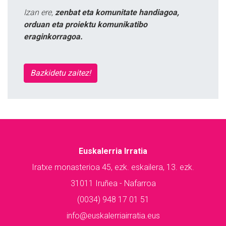
Izan ere,
zenbat eta komunitate handiagoa,
orduan eta proiektu komunikatibo
eraginkorragoa.
Bazkidetu zaitez!
Euskalerria Irratia
Iratxe monasterioa 45, ezk. eskailera, 13. ezk.
31011 Iruñea - Nafarroa
(0034) 948 17 01 51
info@euskalerriairratia.eus