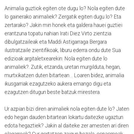
Animalia guztiok egiten ote dugu lo? Nola egiten dute
lo gainerako animaliek? Zergatik egiten dugu lo? Eta
zertarako? Jakin min honek eta galdera hauei guztiei
erantzuna topatu nahian Irati Diez Virto zientzia
dibulgatzaileak eta Maddi Astigarraga Bergara
ilustratzaile zientifikoak, liburu ederra ondu dute Sua
edizioak argitaletxearekin: Nola egiten dute lo
animaliek?. Zutik, etzanda, uretan murgilduta, hegan,
murtxikatzen duten bitartean… Loaren bidez, animalia
ikusgarriak ezagutzeko aukera emango digu eta
ezagutzen ditugun beste batzuk mirestera.
Ur azpian bizi diren animaliek nola egiten dute lo? Jaten
edo hegan dauden bitartean lokartu daitezke ugaztun
edota hegaztiek? Jakin al daiteke zer amesten ari diren