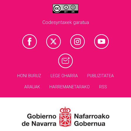
Codesyntaxek garatua
HONI BURUZ
LEGE OHARRA
PUBLIZITATEA
ARAUAK
HARREMANETARAKO
RSS