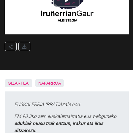
GIZARTEA
NAFARROA
EUSKALERRIA IRRATIAzale hori:
FM 98.3ko zein euskalerriairratia.eus webguneko
edukiak musu truk entzun, irakur eta ikus
ditzakezu.