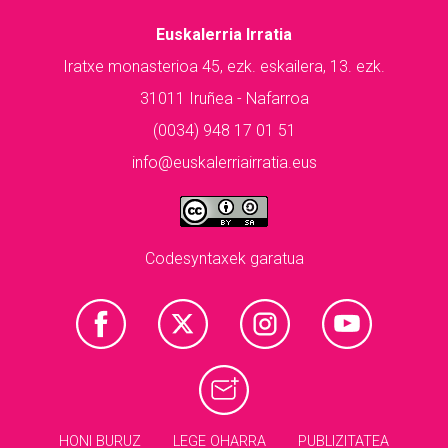
Euskalerria Irratia
Iratxe monasterioa 45, ezk. eskailera, 13. ezk.
31011 Iruñea - Nafarroa
(0034) 948 17 01 51
info@euskalerriairratia.eus
Codesyntaxek garatua
HONI BURUZ
LEGE OHARRA
PUBLIZITATEA