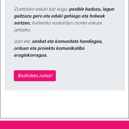
Zuretzako eskari bat dugu:
posible baduzu, lagun
gaitzazu gero eta eduki gehiago eta hobeak
sortzen,
Iruñerriko euskaldun ororen eskura
jartzeko.
Izan ere,
zenbat eta komunitate handiagoa,
orduan eta proiektu komunikatibo
eraginkorragoa.
Bazkidetu zaitez!