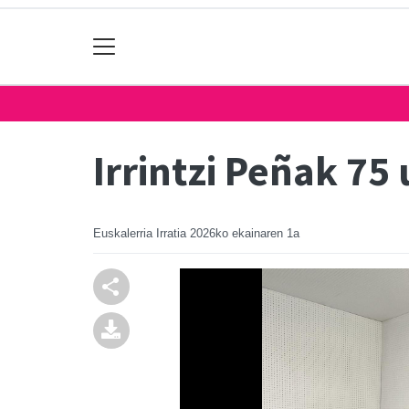
Irrintzi Peñak 75 
Euskalerria Irratia
2026ko ekainaren 1a