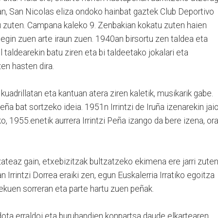
n, San Nicolas eliza ondoko hainbat gaztek Club Deportivo
rtu zuten. Campana kaleko 9. Zenbakian kokatu zuten haien
 egin zuen arte iraun zuen. 1940an birsortu zen taldea eta
 taldearekin batu ziren eta bi taldeetako jokalari eta
zen hasten dira.
kuadrillatan eta kantuan atera ziren kaletik, musikarik gabe.
eña bat sortzeko ideia. 1951n Irrintzi de Iruña izenarekin jai
 1955.enetik aurrera Irrintzi Peña izango da bere izena, ora
zateaz gain, etxebizitzak bultzatzeko ekimena ere jarri zute
Irrintzi Dorrea eraiki zen, egun Euskalerria Irratiko egoitza
lekuen sorreran eta parte hartu zuen peñak.
dota erraldoi eta buruhandien konpartsa daude elkartearen