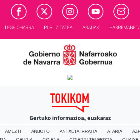
LEGE OHARRA
PUBLIZITATEA
ARAUAK
HARREMANET
Gertuko informazioa, euskaraz
AMEZTI
ANBOTO
ANTXETA IRRATIA
ATARIA
AZP
TIA
GEURIA
GOIENA
GOIERRI TELEBISTA
GUAIXE