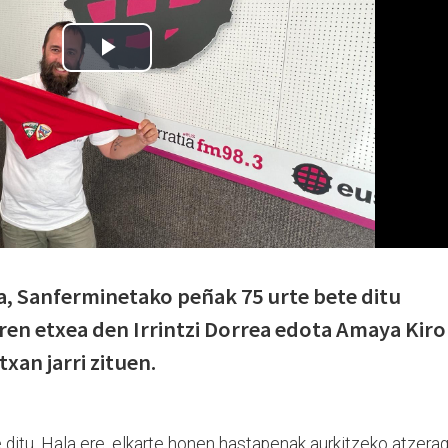
ua, Sanferminetako peñak 75 urte bete ditu
aren etxea den Irrintzi Dorrea edota Amaya Kiro
xan jarri zituen.
te ditu. Hala ere, elkarte honen hastapenak aurkitzeko atzera