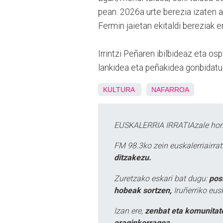
pean. 2026a urte berezia izaten ar
Fermin jaietan ekitaldi bereziak e
Irrintzi Peñaren ibilbideaz eta os
lankidea eta peñakidea gonbidatu d
KULTURA
NAFARROA
EUSKALERRIA IRRATIAzale hori
FM 98.3ko zein euskalerriairr
ditzakezu.
Zuretzako eskari bat dugu:
pos
hobeak sortzen,
Iruñerriko eus
Izan ere,
zenbat eta komunitat
eraginkorragoa.