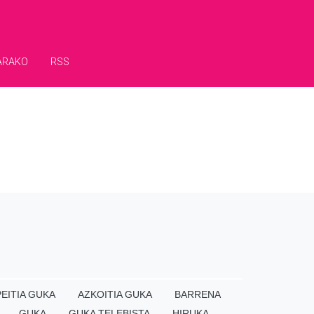
ARAKO
RSS
EITIA GUKA
AZKOITIA GUKA
BARRENA
GUKA
GUKA TELEBISTA
HIRUKA