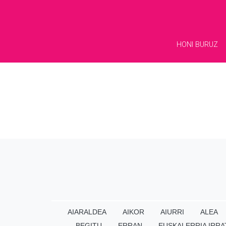
HONI BURUZ
AIARALDEA
AIKOR
AIURRI
ALEA
BEGITU
ERRAN
EUSKALERRIA IRRA