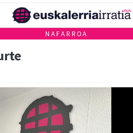
NAFARROA
urte