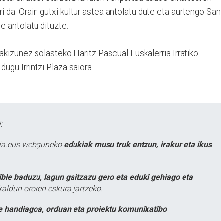
i da. Orain gutxi kultur astea antolatu dute eta aurtengo San
re antolatu dituzte.
pakizunez solasteko Haritz Pascual Euskalerria Irratiko
ugu Irrintzi Plaza saiora.
:
atia.eus webguneko
edukiak musu truk entzun, irakur eta ikus
ible baduzu, lagun gaitzazu gero eta eduki gehiago eta
kaldun ororen eskura jartzeko.
e handiagoa, orduan eta proiektu komunikatibo