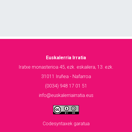
Euskalerria Irratia
Iratxe monasterioa 45, ezk. eskailera, 13. ezk.
31011 Iruñea - Nafarroa
(0034) 948 17 01 51
info@euskalerriairratia.eus
Codesyntaxek garatua