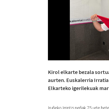
Kirol elkarte bezala sort
aurten. Euskalerria Irrati
Elkarteko igerilekuak mart
Iruñeko Irrintzi peñak 75 urte be