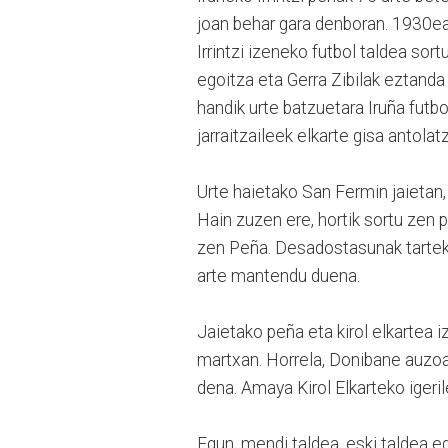
joan behar gara denboran. 1930ea
Irrintzi izeneko futbol taldea so
egoitza eta Gerra Zibilak eztanda
handik urte batzuetara Iruña futbol
jarraitzaileek elkarte gisa antolat
Urte haietako San Fermin jaietan, 
Hain zuzen ere, hortik sortu zen p
zen Peña. Desadostasunak tarteko,
arte mantendu duena.
Jaietako peña eta kirol elkartea i
martxan. Horrela, Donibane auzoan 
dena. Amaya Kirol Elkarteko igeri
Egun, mendi taldea, eski taldea e