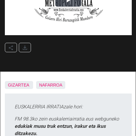
GIZARTEA
NAFARROA
EUSKALERRIA IRRATIAzale hori:
FM 98.3ko zein euskalerriairratia.eus webguneko
edukiak musu truk entzun, irakur eta ikus
ditzakezu.