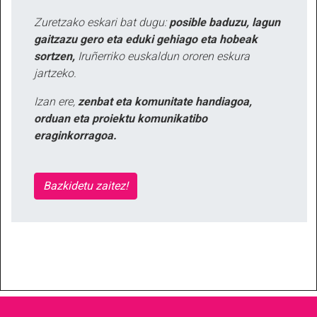
Zuretzako eskari bat dugu:
posible baduzu, lagun
gaitzazu gero eta eduki gehiago eta hobeak
sortzen,
Iruñerriko euskaldun ororen eskura
jartzeko.
Izan ere,
zenbat eta komunitate handiagoa,
orduan eta proiektu komunikatibo
eraginkorragoa.
Bazkidetu zaitez!