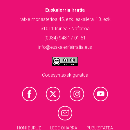
Euskalerria Irratia
Iratxe monasterioa 45, ezk. eskailera, 13. ezk.
31011 Iruñea - Nafarroa
(0034) 948 17 01 51
info@euskalerriairratia.eus
Codesyntaxek garatua
HONI BURUZ
LEGE OHARRA
PUBLIZITATEA