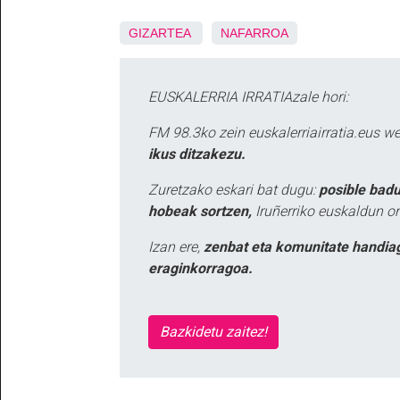
GIZARTEA
NAFARROA
EUSKALERRIA IRRATIAzale hori:
FM 98.3ko zein euskalerriairratia.eus 
ikus ditzakezu.
Zuretzako eskari bat dugu:
posible badu
hobeak sortzen,
Iruñerriko euskaldun or
Izan ere,
zenbat eta komunitate handia
eraginkorragoa.
Bazkidetu zaitez!