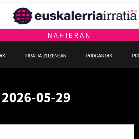
NAHIERAN
OAK
IRRATIA ZUZENEAN
PODCASTAK
PR
 2026-05-29