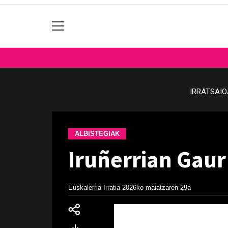
IRRATSAI
ALBISTEGIAK
Iruñerrian Gaur
Euskalerria Irratia
2026ko maiatzaren 29a