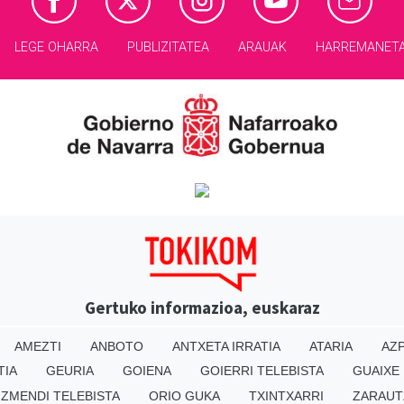
LEGE OHARRA
PUBLIZITATEA
ARAUAK
HARREMANET
Gertuko informazioa, euskaraz
AMEZTI
ANBOTO
ANTXETA IRRATIA
ATARIA
AZP
TIA
GEURIA
GOIENA
GOIERRI TELEBISTA
GUAIXE
IZMENDI TELEBISTA
ORIO GUKA
TXINTXARRI
ZARAUT