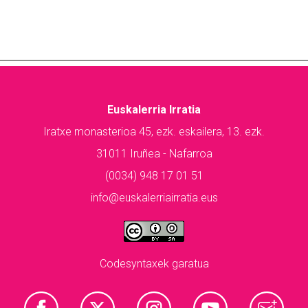
Euskalerria Irratia
Iratxe monasterioa 45, ezk. eskailera, 13. ezk.
31011 Iruñea - Nafarroa
(0034) 948 17 01 51
info@euskalerriairratia.eus
Codesyntaxek garatua