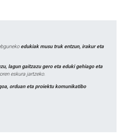
webguneko
edukiak musu truk entzun, irakur eta
zu, lagun gaitzazu gero eta eduki gehiago eta
oren eskura jartzeko.
goa, orduan eta proiektu komunikatibo