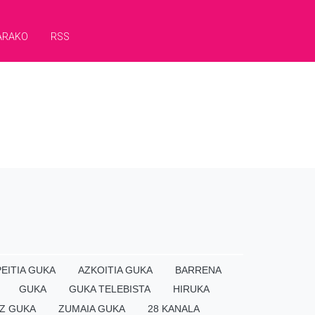
ARAKO
RSS
EITIA GUKA
AZKOITIA GUKA
BARRENA
GUKA
GUKA TELEBISTA
HIRUKA
Z GUKA
ZUMAIA GUKA
28 KANALA