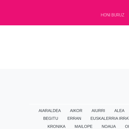
HONI BURUZ
AIARALDEA
AIKOR
AIURRI
ALEA
BEGITU
ERRAN
EUSKALERRIA IRRA
KRONIKA
MAILOPE
NOAUA
O