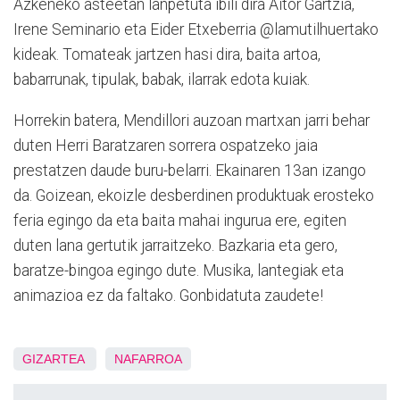
Azkeneko asteetan lanpetuta ibili dira Aitor Gartzia,
Irene Seminario eta Eider Etxeberria @lamutilhuertako
kideak. Tomateak jartzen hasi dira, baita artoa,
babarrunak, tipulak, babak, ilarrak edota kuiak.
Horrekin batera, Mendillori auzoan martxan jarri behar
duten Herri Baratzaren sorrera ospatzeko jaia
prestatzen daude buru-belarri. Ekainaren 13an izango
da. Goizean, ekoizle desberdinen produktuak erosteko
feria egingo da eta baita mahai ingurua ere, egiten
duten lana gertutik jarraitzeko. Bazkaria eta gero,
baratze-bingoa egingo dute. Musika, lantegiak eta
animazioa ez da faltako. Gonbidatuta zaudete!
GIZARTEA
NAFARROA