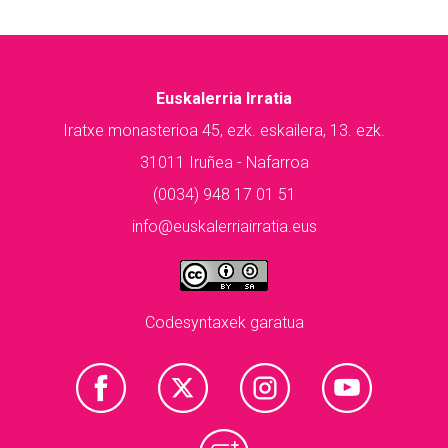
Euskalerria Irratia
Iratxe monasterioa 45, ezk. eskailera, 13. ezk.
31011 Iruñea - Nafarroa
(0034) 948 17 01 51
info@euskalerriairratia.eus
Codesyntaxek garatua