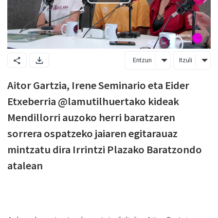
Entzun
Itzuli
Aitor Gartzia, Irene Seminario eta Eider
Etxeberria @lamutilhuertako kideak
Mendillorri auzoko herri baratzaren
sorrera ospatzeko jaiaren egitarauaz
mintzatu dira Irrintzi Plazako Baratzondo
atalean