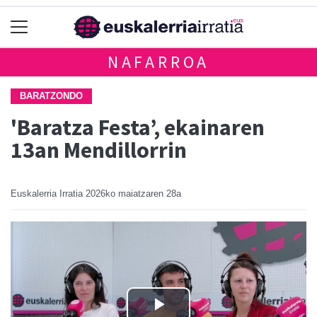
NAFARROA
BARATZONDO
'Baratza Festa’, ekainaren
13an Mendillorrin
Euskalerria Irratia
2026ko maiatzaren 28a