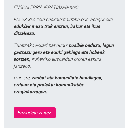
EUSKALERRIA IRRATIAzale hori:
FM 98.3ko zein euskalerriairratia.eus webguneko
edukiak musu truk entzun, irakur eta ikus
ditzakezu.
Zuretzako eskari bat dugu:
posible baduzu, lagun
gaitzazu gero eta eduki gehiago eta hobeak
sortzen,
Iruñerriko euskaldun ororen eskura
jartzeko.
Izan ere,
zenbat eta komunitate handiagoa,
orduan eta proiektu komunikatibo
eraginkorragoa.
Bazkidetu zaitez!