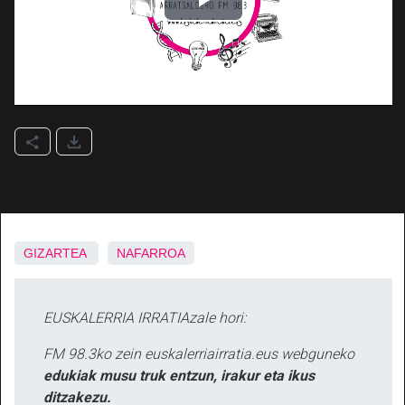
GIZARTEA
NAFARROA
EUSKALERRIA IRRATIAzale hori:
FM 98.3ko zein euskalerriairratia.eus webguneko
edukiak musu truk entzun, irakur eta ikus
ditzakezu.