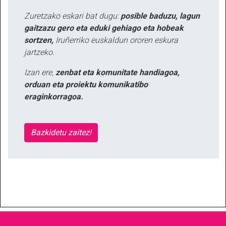
Zuretzako eskari bat dugu:
posible baduzu, lagun
gaitzazu gero eta eduki gehiago eta hobeak
sortzen,
Iruñerriko euskaldun ororen eskura
jartzeko.
Izan ere,
zenbat eta komunitate handiagoa,
orduan eta proiektu komunikatibo
eraginkorragoa.
Bazkidetu zaitez!