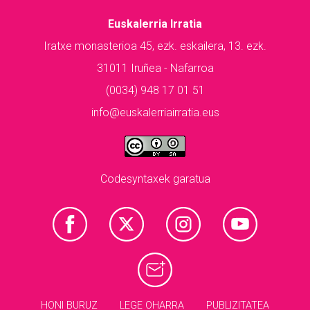
Euskalerria Irratia
Iratxe monasterioa 45, ezk. eskailera, 13. ezk.
31011 Iruñea - Nafarroa
(0034) 948 17 01 51
info@euskalerriairratia.eus
Codesyntaxek garatua
HONI BURUZ
LEGE OHARRA
PUBLIZITATEA