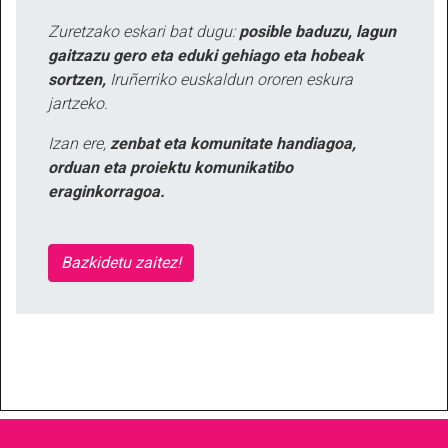
Zuretzako eskari bat dugu:
posible baduzu, lagun
gaitzazu gero eta eduki gehiago eta hobeak
sortzen,
Iruñerriko euskaldun ororen eskura
jartzeko.
Izan ere,
zenbat eta komunitate handiagoa,
orduan eta proiektu komunikatibo
eraginkorragoa.
Bazkidetu zaitez!