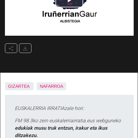
GIZARTEA
NAFARROA
EUSKALERRIA IRRATIAzale hori:
FM 98.3ko zein euskalerriairratia.eus webguneko
edukiak musu truk entzun, irakur eta ikus
ditzakezu.