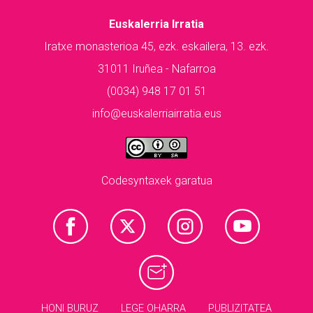
Euskalerria Irratia
Iratxe monasterioa 45, ezk. eskailera, 13. ezk.
31011 Iruñea - Nafarroa
(0034) 948 17 01 51
info@euskalerriairratia.eus
Codesyntaxek garatua
HONI BURUZ
LEGE OHARRA
PUBLIZITATEA