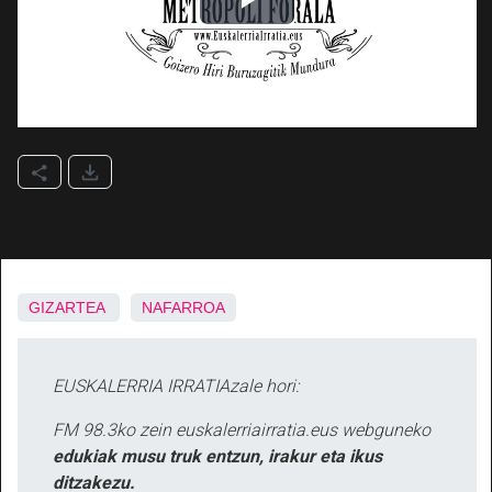
GIZARTEA
NAFARROA
EUSKALERRIA IRRATIAzale hori:
FM 98.3ko zein euskalerriairratia.eus webguneko
edukiak musu truk entzun, irakur eta ikus
ditzakezu.