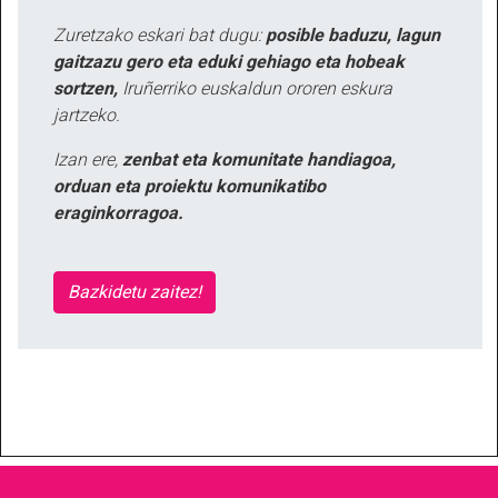
Zuretzako eskari bat dugu:
posible baduzu, lagun
gaitzazu gero eta eduki gehiago eta hobeak
sortzen,
Iruñerriko euskaldun ororen eskura
jartzeko.
Izan ere,
zenbat eta komunitate handiagoa,
orduan eta proiektu komunikatibo
eraginkorragoa.
Bazkidetu zaitez!