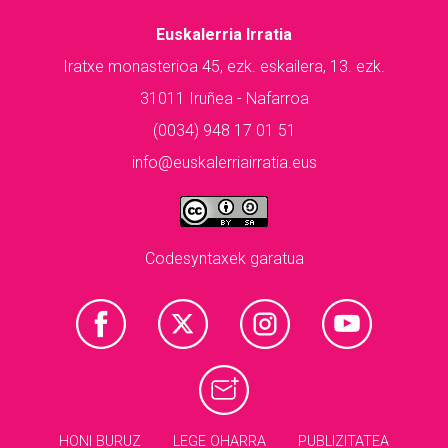
Euskalerria Irratia
Iratxe monasterioa 45, ezk. eskailera, 13. ezk.
31011 Iruñea - Nafarroa
(0034) 948 17 01 51
info@euskalerriairratia.eus
Codesyntaxek garatua
HONI BURUZ
LEGE OHARRA
PUBLIZITATEA