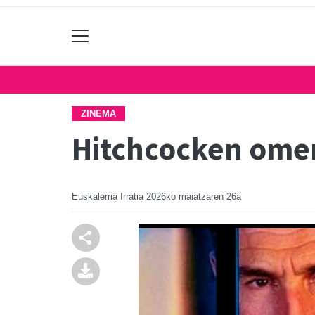
ZINEMA
Hitchcocken ome
Euskalerria Irratia
2026ko maiatzaren 26a