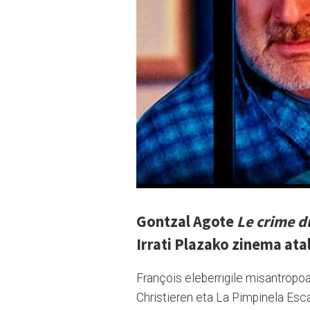
Gontzal Agote
Le crime d
Irrati Plazako zinema ata
François eleberrigile misantropoak
Christieren eta La Pimpinela Esca