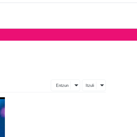
Entzun
Itzuli