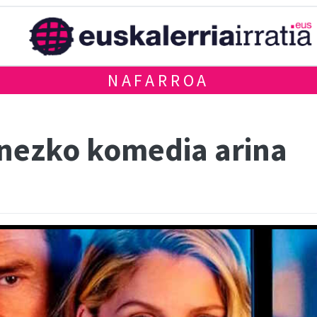
NAFARROA
nezko komedia arina