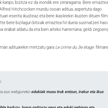
anpo, bizitza ez da inondik ere zirraragarria. Bere emaztea
 Alfred Hitchcocken mundu osoan aditua, aspertuta dago
an eserita ikusteaz eta bere ikasleekin ikusten dituen film
lette bere bizilagun bitxiak emaztea hil duela susmatzen hasi
a erabat aldatu da eta bien arteko harremana, geldi zegoena
neman adituarekin mintzatu gara
Le crime du 3e étage
filmar
:
atia.eus webguneko
edukiak musu truk entzun, irakur eta ikus
ible baduzu, lagun gaitzazu gero eta eduki gehiago eta