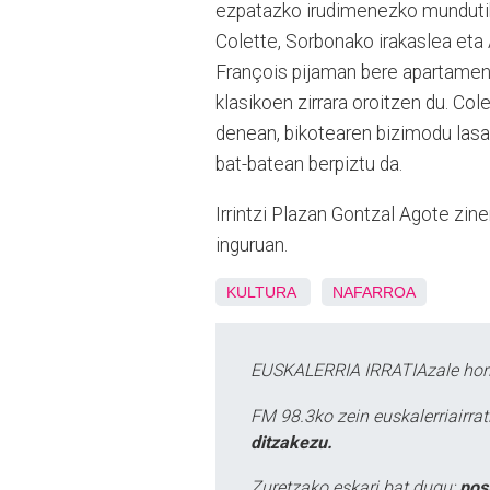
ezpatazko irudimenezko mundutik k
Colette, Sorbonako irakaslea eta
François pijaman bere apartamentu
klasikoen zirrara oroitzen du. Co
denean, bikotearen bizimodu lasai
bat-batean berpiztu da.
Irrintzi Plazan Gontzal Agote zi
inguruan.
KULTURA
NAFARROA
EUSKALERRIA IRRATIAzale hori
FM 98.3ko zein euskalerriairr
ditzakezu.
Zuretzako eskari bat dugu:
pos