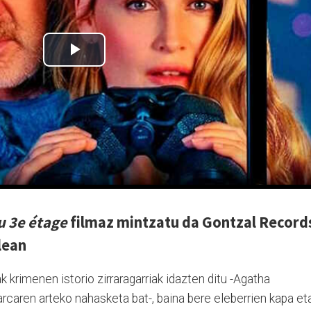
u 3e étage
filmaz mintzatu da Gontzal Record
lean
 krimenen istorio zirraragarriak idazten ditu -Agatha
rcaren arteko nahasketa bat-, baina bere eleberrien kapa et