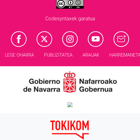
Codesyntaxek garatua
LEGE OHARRA
PUBLIZITATEA
ARAUAK
HARREMANET