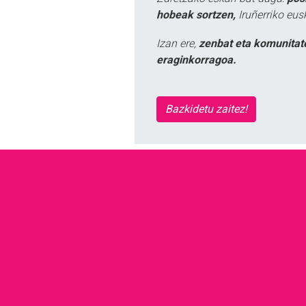
hobeak sortzen,
Iruñerriko eus
Izan ere,
zenbat eta komunitat
eraginkorragoa.
Bazkidetu zaitez!