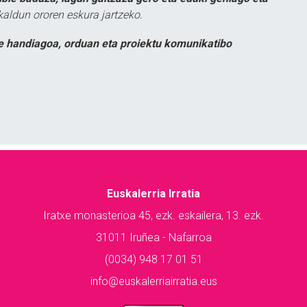
kaldun ororen eskura jartzeko.
e handiagoa, orduan eta proiektu komunikatibo
Euskalerria Irratia
Iratxe monasterioa 45, ezk. eskailera, 13. ezk.
31011 Iruñea - Nafarroa
(0034) 948 17 01 51
info@euskalerriairratia.eus