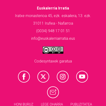
Euskalerria Irratia
Iratxe monasterioa 45, ezk. eskailera, 13. ezk.
31011 Iruñea - Nafarroa
(0034) 948 17 01 51
info@euskalerriairratia.eus
Codesyntaxek garatua
HONI BURUZ
LEGE OHARRA
PUBLIZITATEA