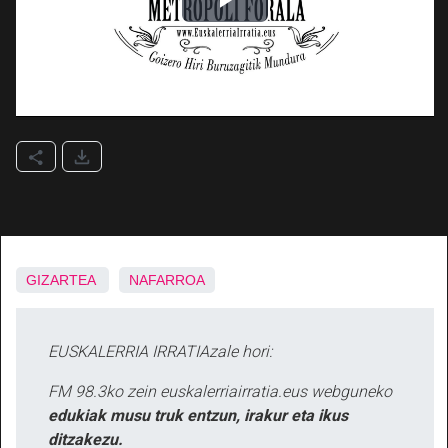
GIZARTEA
NAFARROA
EUSKALERRIA IRRATIAzale hori:
FM 98.3ko zein euskalerriairratia.eus webguneko
edukiak musu truk entzun, irakur eta ikus
ditzakezu.