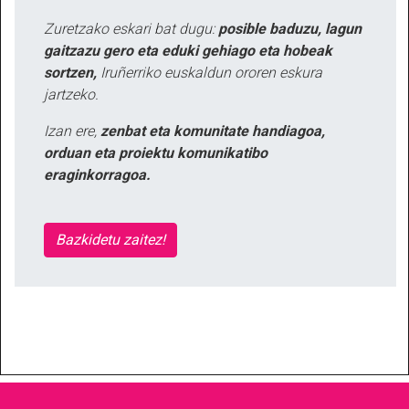
Zuretzako eskari bat dugu:
posible baduzu, lagun
gaitzazu gero eta eduki gehiago eta hobeak
sortzen,
Iruñerriko euskaldun ororen eskura
jartzeko.
Izan ere,
zenbat eta komunitate handiagoa,
orduan eta proiektu komunikatibo
eraginkorragoa.
Bazkidetu zaitez!