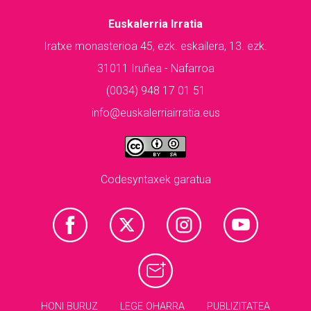
Euskalerria Irratia
Iratxe monasterioa 45, ezk. eskailera, 13. ezk.
31011 Iruñea - Nafarroa
(0034) 948 17 01 51
info@euskalerriairratia.eus
Codesyntaxek garatua
HONI BURUZ
LEGE OHARRA
PUBLIZITATEA