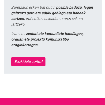
Zuretzako eskari bat dugu:
posible baduzu, lagun
gaitzazu gero eta eduki gehiago eta hobeak
sortzen,
Iruñerriko euskaldun ororen eskura
jartzeko.
Izan ere,
zenbat eta komunitate handiagoa,
orduan eta proiektu komunikatibo
eraginkorragoa.
Bazkidetu zaitez!