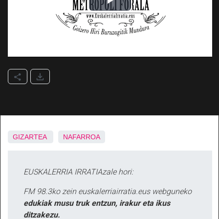
GIZARTEA
NAFARROA
EUSKALERRIA IRRATIAzale hori:
FM 98.3ko zein euskalerriairratia.eus webguneko
edukiak musu truk entzun, irakur eta ikus
ditzakezu.