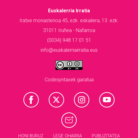
Euskalerria Irratia
Iratxe monasterioa 45, ezk. eskailera, 13. ezk.
31011 Iruñea - Nafarroa
(0034) 948 17 01 51
info@euskalerriairratia.eus
Codesyntaxek garatua
HONI BURUZ
LEGE OHARRA
PUBLIZITATEA