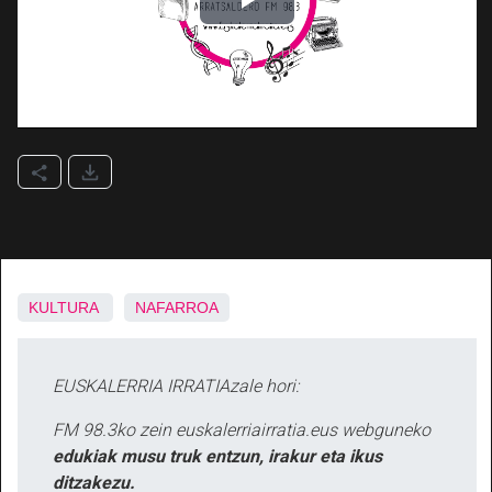
KULTURA
NAFARROA
EUSKALERRIA IRRATIAzale hori:
FM 98.3ko zein euskalerriairratia.eus webguneko
edukiak musu truk entzun, irakur eta ikus
ditzakezu.