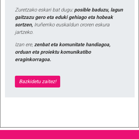
Zuretzako eskari bat dugu:
posible baduzu, lagun
gaitzazu gero eta eduki gehiago eta hobeak
sortzen,
Iruñerriko euskaldun ororen eskura
jartzeko.
Izan ere,
zenbat eta komunitate handiagoa,
orduan eta proiektu komunikatibo
eraginkorragoa.
Bazkidetu zaitez!