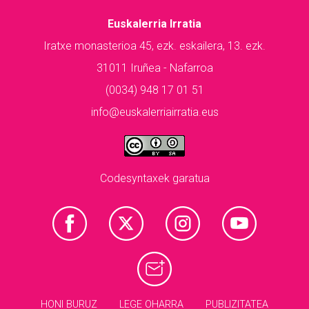
Euskalerria Irratia
Iratxe monasterioa 45, ezk. eskailera, 13. ezk.
31011 Iruñea - Nafarroa
(0034) 948 17 01 51
info@euskalerriairratia.eus
Codesyntaxek garatua
HONI BURUZ
LEGE OHARRA
PUBLIZITATEA