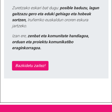
Zuretzako eskari bat dugu:
posible baduzu, lagun
gaitzazu gero eta eduki gehiago eta hobeak
sortzen,
Iruñerriko euskaldun ororen eskura
jartzeko.
Izan ere,
zenbat eta komunitate handiagoa,
orduan eta proiektu komunikatibo
eraginkorragoa.
Bazkidetu zaitez!