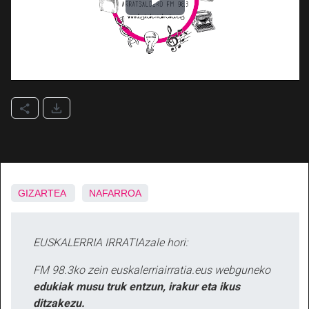
GIZARTEA
NAFARROA
EUSKALERRIA IRRATIAzale hori:
FM 98.3ko zein euskalerriairratia.eus webguneko
edukiak musu truk entzun, irakur eta ikus
ditzakezu.