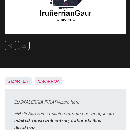
GIZARTEA
NAFARROA
EUSKALERRIA IRRATIAzale hori:
FM 98.3ko zein euskalerriairratia.eus webguneko
edukiak musu truk entzun, irakur eta ikus
ditzakezu.