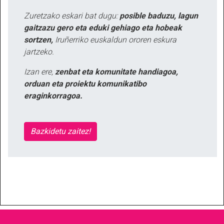
Zuretzako eskari bat dugu:
posible baduzu, lagun
gaitzazu gero eta eduki gehiago eta hobeak
sortzen,
Iruñerriko euskaldun ororen eskura
jartzeko.
Izan ere,
zenbat eta komunitate handiagoa,
orduan eta proiektu komunikatibo
eraginkorragoa.
Bazkidetu zaitez!