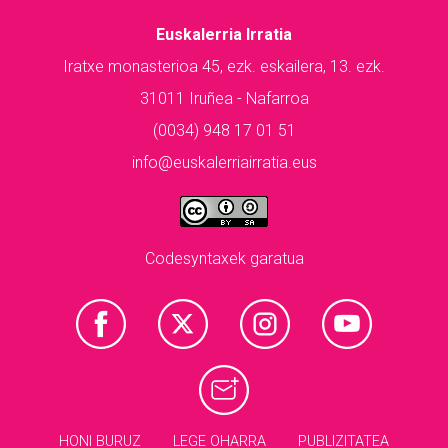
Euskalerria Irratia
Iratxe monasterioa 45, ezk. eskailera, 13. ezk.
31011 Iruñea - Nafarroa
(0034) 948 17 01 51
info@euskalerriairratia.eus
Codesyntaxek garatua
HONI BURUZ
LEGE OHARRA
PUBLIZITATEA