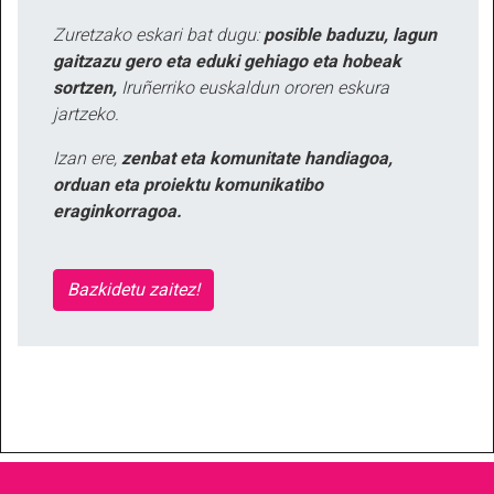
Zuretzako eskari bat dugu:
posible baduzu, lagun
gaitzazu gero eta eduki gehiago eta hobeak
sortzen,
Iruñerriko euskaldun ororen eskura
jartzeko.
Izan ere,
zenbat eta komunitate handiagoa,
orduan eta proiektu komunikatibo
eraginkorragoa.
Bazkidetu zaitez!