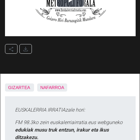
GIZARTEA
NAFARROA
EUSKALERRIA IRRATIAzale hori:
FM 98.3ko zein euskalerriairratia.eus webguneko
edukiak musu truk entzun, irakur eta ikus
ditzakezu.