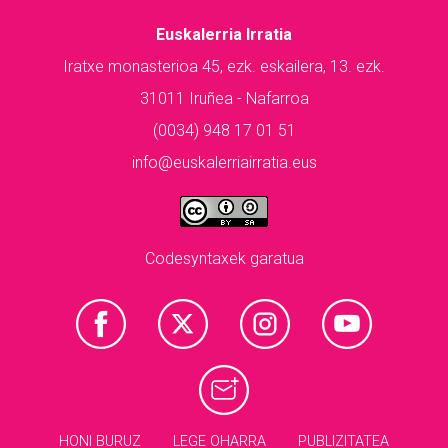
Euskalerria Irratia
Iratxe monasterioa 45, ezk. eskailera, 13. ezk.
31011 Iruñea - Nafarroa
(0034) 948 17 01 51
info@euskalerriairratia.eus
Codesyntaxek garatua
HONI BURUZ
LEGE OHARRA
PUBLIZITATEA