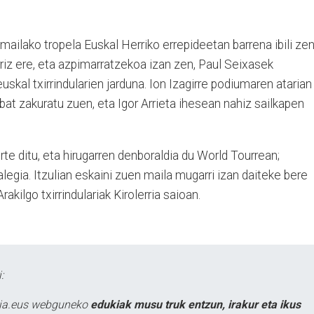
mailako tropela Euskal Herriko errepideetan barrena ibili zen
berriz ere, eta azpimarratzekoa izan zen, Paul Seixasek
skal txirrindularien jarduna. Ion Izagirre podiumaren atarian
bat zakuratu zuen, eta Igor Arrieta ihesean nahiz sailkapen
rte ditu, eta hirugarren denboraldia du World Tourrean;
 alegia. Itzulian eskaini zuen maila mugarri izan daiteke bere
rakilgo txirrindulariak Kirolerria saioan.
:
atia.eus webguneko
edukiak musu truk entzun, irakur eta ikus