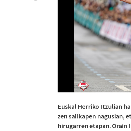
Euskal Herriko Itzulian har
zen sailkapen nagusian, e
hirugarren etapan. Orain I