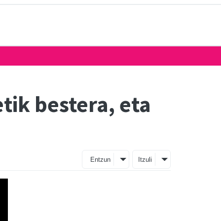
tik bestera, eta
Entzun
Itzuli