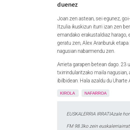
duenez
Joan zen astean, sei egunez, goi-
Itzulia ikuskizun iturri izan zen 
emandako erakustaldiaz harago, eu
geratu zen, Alex Aranburuk etapa 
nagusian nabarmendu zen.
Arrieta garapen betean dago. 23 u
txirrindularitzako maila nagusian,
ibilbidean. Hala azaldu du Uharte A
KIROLA
NAFARROA
EUSKALERRIA IRRATIAzale hori
FM 98.3ko zein euskalerriairr