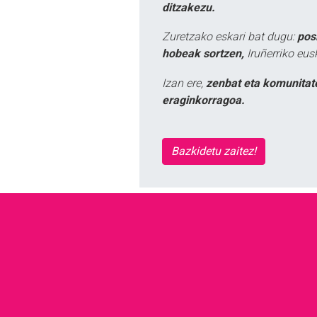
ditzakezu.
Zuretzako eskari bat dugu:
pos
hobeak sortzen,
Iruñerriko eus
Izan ere,
zenbat eta komunitat
eraginkorragoa.
Bazkidetu zaitez!