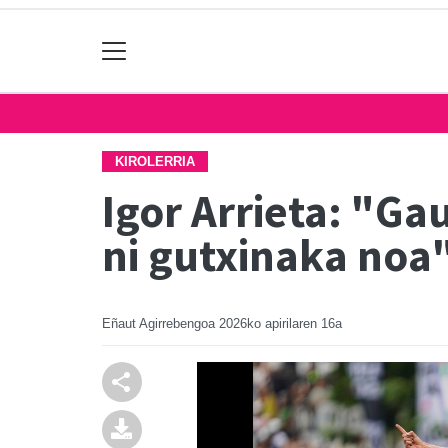
KIROLERRIA
Igor Arrieta: "Ga
ni gutxinaka noa
Eñaut Agirrebengoa
2026ko apirilaren 16a