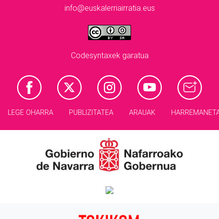
info@euskalerriairratia.eus
Codesyntaxek garatua
LEGE OHARRA
PUBLIZITATEA
ARAUAK
HARREMANET