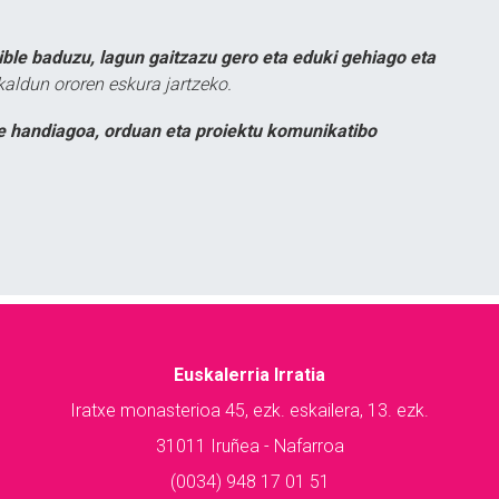
ible baduzu, lagun gaitzazu gero eta eduki gehiago eta
kaldun ororen eskura jartzeko.
e handiagoa, orduan eta proiektu komunikatibo
Euskalerria Irratia
Iratxe monasterioa 45, ezk. eskailera, 13. ezk.
31011 Iruñea - Nafarroa
(0034) 948 17 01 51