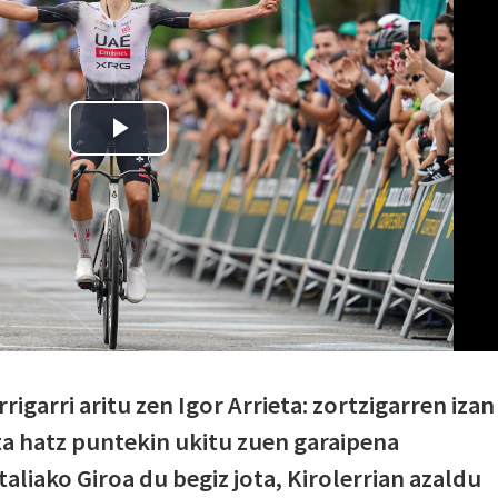
rigarri aritu zen Igor Arrieta: zortzigarren izan
ta hatz puntekin ukitu zuen garaipena
taliako Giroa du begiz jota, Kirolerrian azaldu