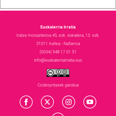
Euskalerria Irratia
Iratxe monasterioa 45, ezk. eskailera, 13. ezk.
31011 Iruñea - Nafarroa
(0034) 948 17 01 51
info@euskalerriairratia.eus
Codesyntaxek garatua