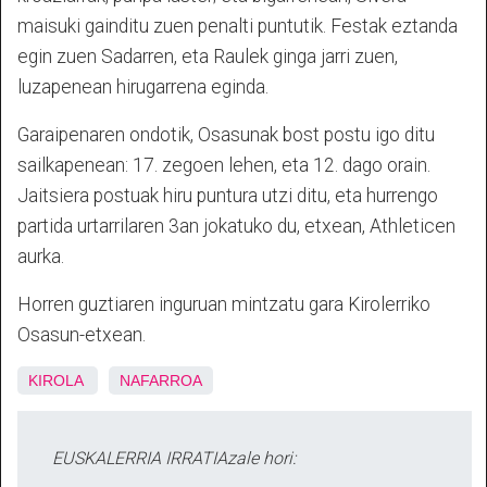
maisuki gainditu zuen penalti puntutik. Festak eztanda
egin zuen Sadarren, eta Raulek ginga jarri zuen,
luzapenean hirugarrena eginda.
Garaipenaren ondotik, Osasunak bost postu igo ditu
sailkapenean: 17. zegoen lehen, eta 12. dago orain.
Jaitsiera postuak hiru puntura utzi ditu, eta hurrengo
partida urtarrilaren 3an jokatuko du, etxean, Athleticen
aurka.
Horren guztiaren inguruan mintzatu gara Kirolerriko
Osasun-etxean.
KIROLA
NAFARROA
EUSKALERRIA IRRATIAzale hori: