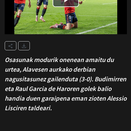
Osasunak modurik onenean amaitu du
urtea, Alavesen aurkako derbian
nagusitasunez gailenduta (3-0). Budimirren
eta Raul Garcia de Haroren golek balio
handia duen garaipena eman zioten Alessio
Lisciren taldeari.