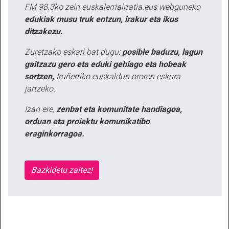
FM 98.3ko zein euskalerriairratia.eus webguneko
edukiak musu truk entzun, irakur eta ikus
ditzakezu.
Zuretzako eskari bat dugu:
posible baduzu, lagun
gaitzazu gero eta eduki gehiago eta hobeak
sortzen,
Iruñerriko euskaldun ororen eskura
jartzeko.
Izan ere,
zenbat eta komunitate handiagoa,
orduan eta proiektu komunikatibo
eraginkorragoa.
Bazkidetu zaitez!