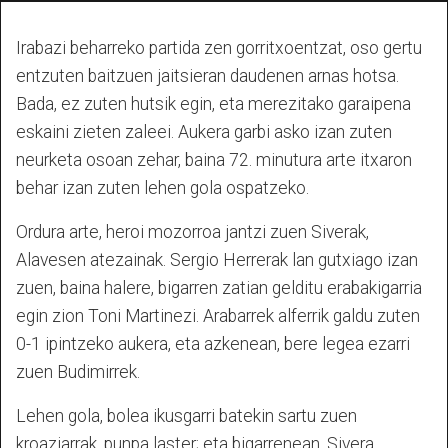
Irabazi beharreko partida zen gorritxoentzat, oso gertu
entzuten baitzuen jaitsieran daudenen arnas hotsa.
Bada, ez zuten hutsik egin, eta merezitako garaipena
eskaini zieten zaleei. Aukera garbi asko izan zuten
neurketa osoan zehar, baina 72. minutura arte itxaron
behar izan zuten lehen gola ospatzeko.
Ordura arte, heroi mozorroa jantzi zuen Siverak,
Alavesen atezainak. Sergio Herrerak lan gutxiago izan
zuen, baina halere, bigarren zatian gelditu erabakigarria
egin zion Toni Martinezi. Arabarrek alferrik galdu zuten
0-1 ipintzeko aukera, eta azkenean, bere legea ezarri
zuen Budimirrek.
Lehen gola, bolea ikusgarri batekin sartu zuen
kroaziarrak, punpa laster; eta bigarrenean, Sivera