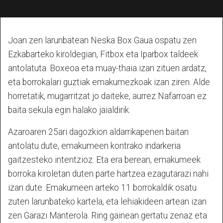
Joan zen larunbatean Neska Box Gaua ospatu zen
Ezkabarteko kiroldegian, Fitbox eta Iparbox taldeek
antolatuta. Boxeoa eta muay-thaia izan zituen ardatz,
eta borrokalari guztiak emakumezkoak izan ziren. Alde
horretatik, mugarritzat jo daiteke, aurrez Nafarroan ez
baita sekula egin halako jaialdirik.
Azaroaren 25ari dagozkion aldarrikapenen baitan
antolatu dute, emakumeen kontrako indarkeria
gaitzesteko intentzioz. Eta era berean, emakumeek
borroka kiroletan duten parte hartzea ezagutarazi nahi
izan dute. Emakumeen arteko 11 borrokaldik osatu
zuten larunbateko kartela, eta lehiakideen artean izan
zen Garazi Manterola. Ring gainean gertatu zenaz eta