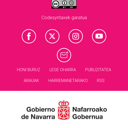
Codesyntaxek garatua
HONI BURUZ
LEGE OHARRA
PUBLIZITATEA
ARAUAK
HARREMANETARAKO
RSS