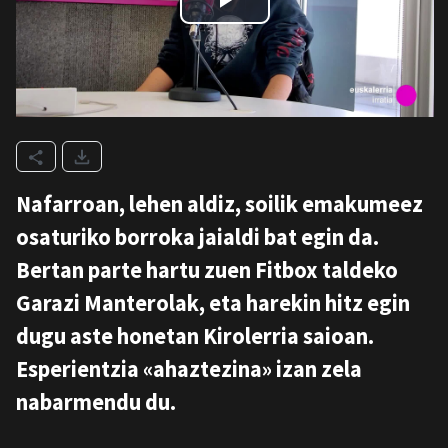
Nafarroan, lehen aldiz, soilik emakumeez
osatur
iko borroka jaialdi bat egin da.
Bertan parte hartu zuen
Fitbox
taldeko
Garazi Manterolak, eta harekin hitz egin
dugu aste honetan
Kirolerria
saioan.
Esperientzia «ahaztezina» izan zela
nabarmendu du.