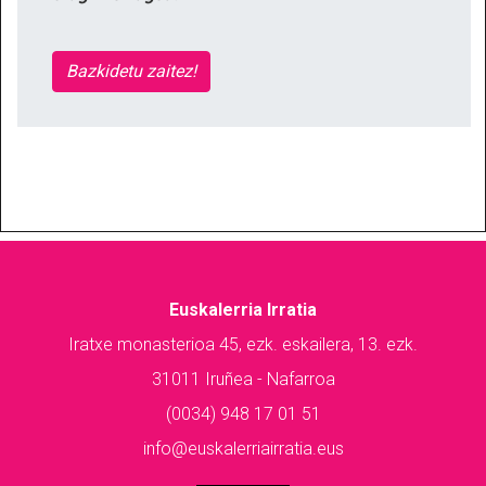
Bazkidetu zaitez!
Euskalerria Irratia
Iratxe monasterioa 45, ezk. eskailera, 13. ezk.
31011 Iruñea - Nafarroa
(0034) 948 17 01 51
info@euskalerriairratia.eus