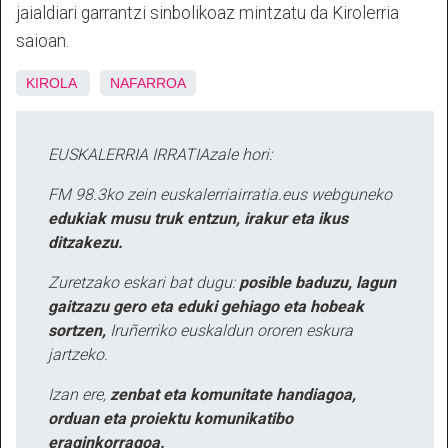
jaialdiari garrantzi sinbolikoaz mintzatu da Kirolerria
saioan.
KIROLA
NAFARROA
EUSKALERRIA IRRATIAzale hori:
FM 98.3ko zein euskalerriairratia.eus webguneko
edukiak musu truk entzun, irakur eta ikus
ditzakezu.
Zuretzako eskari bat dugu:
posible baduzu, lagun
gaitzazu gero eta eduki gehiago eta hobeak
sortzen,
Iruñerriko euskaldun ororen eskura
jartzeko.
Izan ere,
zenbat eta komunitate handiagoa,
orduan eta proiektu komunikatibo
eraginkorragoa.