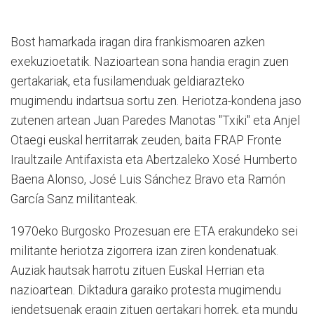
Bost hamarkada iragan dira frankismoaren azken
exekuzioetatik. Nazioartean sona handia eragin zuen
gertakariak, eta fusilamenduak geldiarazteko
mugimendu indartsua sortu zen. Heriotza-kondena jaso
zutenen artean Juan Paredes Manotas "Txiki" eta Anjel
Otaegi euskal herritarrak zeuden, baita FRAP Fronte
Iraultzaile Antifaxista eta Abertzaleko Xosé Humberto
Baena Alonso, José Luis Sánchez Bravo eta Ramón
García Sanz militanteak.
1970eko Burgosko Prozesuan ere ETA erakundeko sei
militante heriotza zigorrera izan ziren kondenatuak.
Auziak hautsak harrotu zituen Euskal Herrian eta
nazioartean. Diktadura garaiko protesta mugimendu
jendetsuenak eragin zituen gertakari horrek, eta mundu