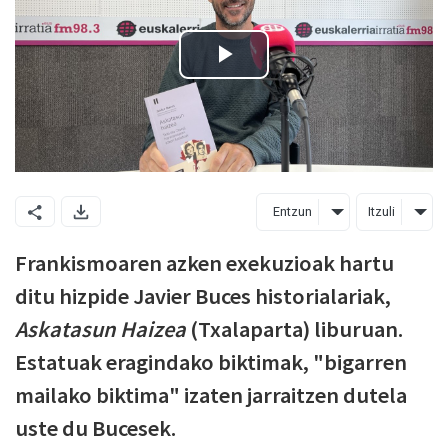
Entzun
Itzuli
Frankismoaren azken exekuzioak hartu
ditu hizpide Javier Buces historialariak,
Askatasun Haizea
(Txalaparta) liburuan.
Estatuak eragindako biktimak, "bigarren
mailako biktima" izaten jarraitzen dutela
uste du Bucesek.