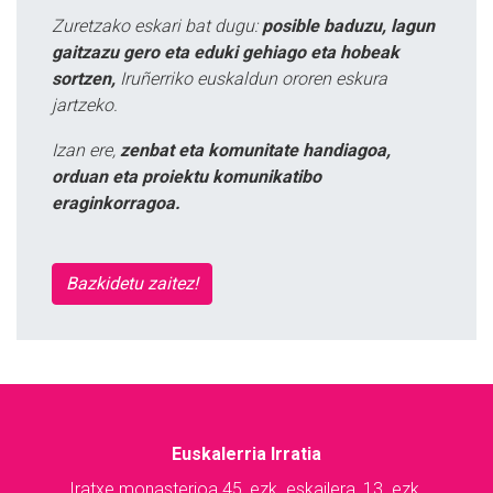
Zuretzako eskari bat dugu:
posible baduzu, lagun
gaitzazu gero eta eduki gehiago eta hobeak
sortzen,
Iruñerriko euskaldun ororen eskura
jartzeko.
Izan ere,
zenbat eta komunitate handiagoa,
orduan eta proiektu komunikatibo
eraginkorragoa.
Bazkidetu zaitez!
Euskalerria Irratia
Iratxe monasterioa 45, ezk. eskailera, 13. ezk.