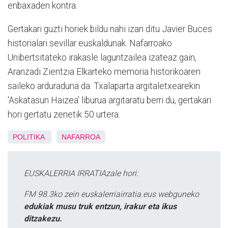
enbaxaden kontra.
Gertakari guzti horiek bildu nahi izan ditu Javier Buces
historialari sevillar euskaldunak. Nafarroako
Unibertsitateko irakasle laguntzailea izateaz gain,
Aranzadi Zientzia Elkarteko memoria historikoaren
saileko arduraduna da. Txalaparta argitaletxearekin
'Askatasun Haizea' liburua argitaratu berri du, gertakari
hori gertatu zenetik 50 urtera.
POLITIKA
NAFARROA
EUSKALERRIA IRRATIAzale hori:
FM 98.3ko zein euskalerriairratia.eus webguneko
edukiak musu truk entzun, irakur eta ikus
ditzakezu.