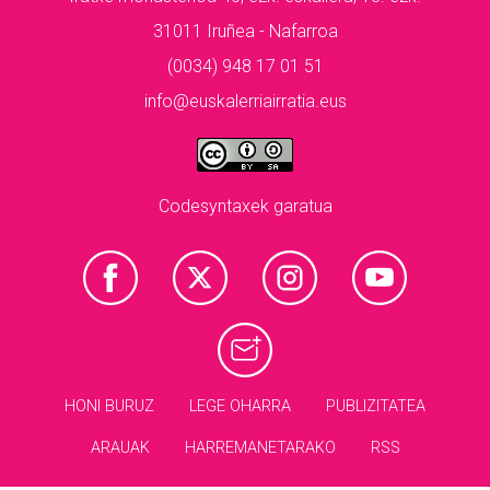
31011 Iruñea - Nafarroa
(0034) 948 17 01 51
info@euskalerriairratia.eus
Codesyntaxek garatua
HONI BURUZ
LEGE OHARRA
PUBLIZITATEA
ARAUAK
HARREMANETARAKO
RSS