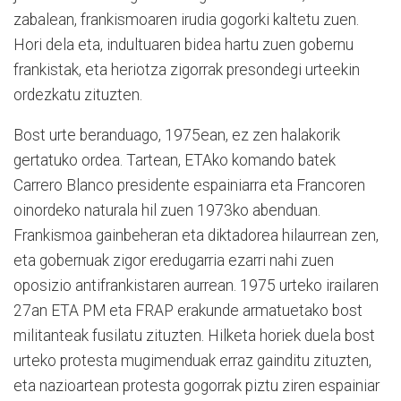
zabalean, frankismoaren irudia gogorki kaltetu zuen.
Hori dela eta, indultuaren bidea hartu zuen gobernu
frankistak, eta heriotza zigorrak presondegi urteekin
ordezkatu zituzten.
Bost urte beranduago, 1975ean, ez zen halakorik
gertatuko ordea. Tartean, ETAko komando batek
Carrero Blanco presidente espainiarra eta Francoren
oinordeko naturala hil zuen 1973ko abenduan.
Frankismoa gainbeheran eta diktadorea hilaurrean zen,
eta gobernuak zigor eredugarria ezarri nahi zuen
oposizio antifrankistaren aurrean. 1975 urteko irailaren
27an ETA PM eta FRAP erakunde armatuetako bost
militanteak fusilatu zituzten. Hilketa horiek duela bost
urteko protesta mugimenduak erraz gainditu zituzten,
eta nazioartean protesta gogorrak piztu ziren espainiar