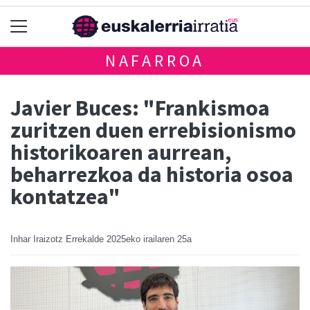
NAFARROA
Javier Buces: "Frankismoa
zuritzen duen errebisionismo
historikoaren aurrean,
beharrezkoa da historia osoa
kontatzea"
Inhar Iraizotz Errekalde
2025eko irailaren 25a