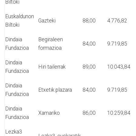
Biltoki
Euskaldunon
Gazteki
88,00
4.776,82
Biltoki
Dindaia
Begiraleen
84,00
9.719,85
Fundazioa
formazioa
Dindaia
Hiri tailerrak
89,00
10.043,84
Fundazioa
Dindaia
Etxetik plazara
84,00
9.719,85
Fundazioa
Dindaia
Xamariko
86,00
10.259,84
Fundazioa
Lezka3
Lezka3, euskaratik