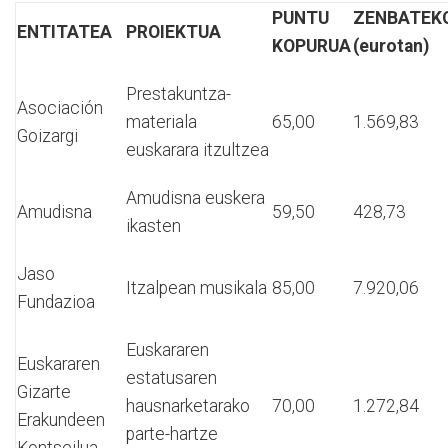
PUNTU
ZENBATEK
ENTITATEA
PROIEKTUA
KOPURUA
(eurotan)
Prestakuntza-
Asociación
materiala
65,00
1.569,83
Goizargi
euskarara itzultzea
Amudisna euskera
Amudisna
59,50
428,73
ikasten
Jaso
Itzalpean musikala
85,00
7.920,06
Fundazioa
Euskararen
Euskararen
estatusaren
Gizarte
hausnarketarako
70,00
1.272,84
Erakundeen
parte-hartze
Kontseilua