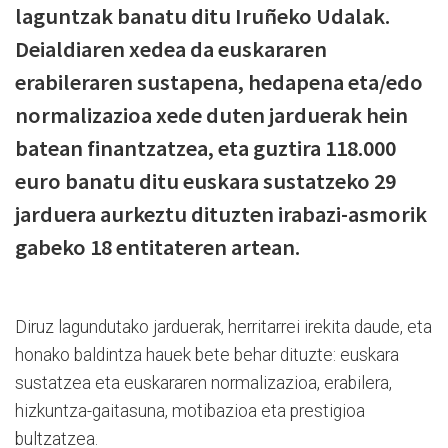
laguntzak banatu ditu Iruñeko Udalak.
Deialdiaren xedea da euskararen
erabileraren sustapena, hedapena eta/edo
normalizazioa xede duten jarduerak hein
batean finantzatzea, eta guztira 118.000
euro banatu ditu euskara sustatzeko 29
jarduera aurkeztu dituzten irabazi-asmorik
gabeko 18 entitateren artean.
Diruz lagundutako jarduerak, herritarrei irekita daude, eta
honako baldintza hauek bete behar dituzte: euskara
sustatzea eta euskararen normalizazioa, erabilera,
hizkuntza-gaitasuna, motibazioa eta prestigioa
bultzatzea.