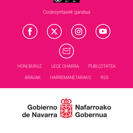
Codesyntaxek garatua
HONI BURUZ
LEGE OHARRA
PUBLIZITATEA
ARAUAK
HARREMANETARAKO
RSS