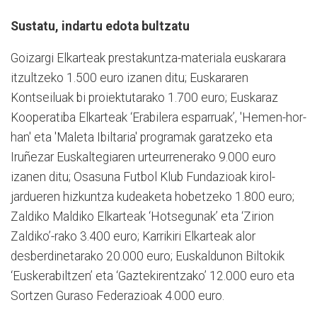
Sustatu, indartu edota bultzatu
Goizargi Elkarteak prestakuntza-materiala euskarara
itzultzeko 1.500 euro izanen ditu; Euskararen
Kontseiluak bi proiektutarako 1.700 euro; Euskaraz
Kooperatiba Elkarteak ‘Erabilera esparruak’, 'Hemen-hor-
han' eta 'Maleta Ibiltaria' programak garatzeko eta
Iruñezar Euskaltegiaren urteurrenerako 9.000 euro
izanen ditu; Osasuna Futbol Klub Fundazioak kirol-
jardueren hizkuntza kudeaketa hobetzeko 1.800 euro;
Zaldiko Maldiko Elkarteak ‘Hotsegunak’ eta ‘Zirion
Zaldiko’-rako 3.400 euro; Karrikiri Elkarteak alor
desberdinetarako 20.000 euro; Euskaldunon Biltokik
‘Euskerabiltzen’ eta ‘Gaztekirentzako’ 12.000 euro eta
Sortzen Guraso Federazioak 4.000 euro.