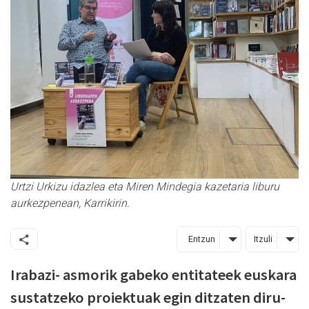
Urtzi Urkizu idazlea eta Miren Mindegia kazetaria liburu
aurkezpenean, Karrikirin.
Entzun
Itzuli
Irabazi- asmorik gabeko entitateek euskara
sustatzeko proiektuak egin ditzaten diru-