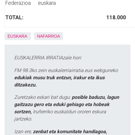
Federazioa
euskara
TOTAL:
118.000
EUSKARA
NAFARROA
EUSKALERRIA IRRATIAzale hori:
FM 98.3ko zein euskalerriairratia.eus webguneko
edukiak musu truk entzun, irakur eta ikus
ditzakezu.
Zuretzako eskari bat dugu:
posible baduzu, lagun
gaitzazu gero eta eduki gehiago eta hobeak
sortzen,
Iruñerriko euskaldun ororen eskura
jartzeko.
Izan ere,
zenbat eta komunitate handiagoa,