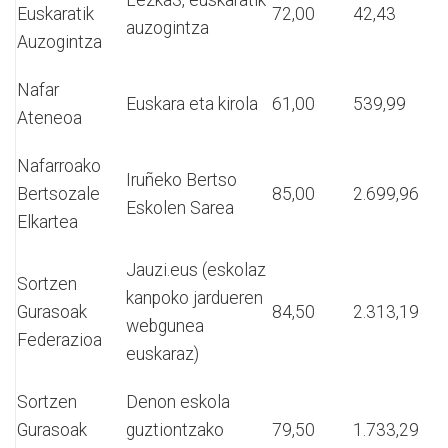
Euskaratik
72,00
42,43
auzogintza
Auzogintza
Nafar
Euskara eta kirola
61,00
539,99
Ateneoa
Nafarroako
Iruñeko Bertso
Bertsozale
85,00
2.699,96
Eskolen Sarea
Elkartea
Jauzi.eus (eskolaz
Sortzen
kanpoko jardueren
Gurasoak
84,50
2.313,19
webgunea
Federazioa
euskaraz)
Sortzen
Denon eskola
Gurasoak
guztiontzako
79,50
1.733,29