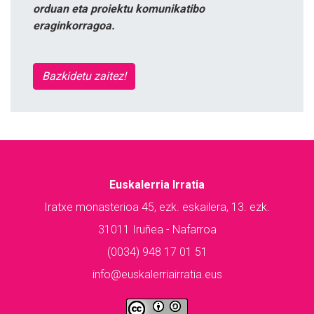
orduan eta proiektu komunikatibo
eraginkorragoa.
Bazkidetu zaitez!
Euskalerria Irratia
Iratxe monasterioa 45, ezk. eskailera, 13. ezk.
31011 Iruñea - Nafarroa
(0034) 948 17 01 51
info@euskalerriairratia.eus