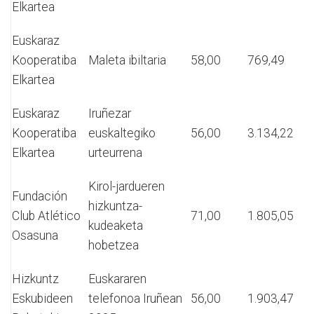
Elkartea
Euskaraz
Kooperatiba
Maleta ibiltaria
58,00
769,49
Elkartea
Euskaraz
Iruñezar
Kooperatiba
euskaltegiko
56,00
3.134,22
Elkartea
urteurrena
Kirol-jardueren
Fundación
hizkuntza-
Club Atlético
71,00
1.805,05
kudeaketa
Osasuna
hobetzea
Hizkuntz
Euskararen
Eskubideen
telefonoa Iruñean
56,00
1.903,47