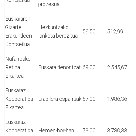
prozesua
Euskararen
Gizarte
Hezkuntzako
59,50
512,99
Erakundeen
lanketa berezitua
Kontseilua
Nafarroako
Retina
Euskara denontzat
69,00
2.545,67
Elkartea
Euskaraz
Kooperatiba
Erabilera esparruak
57,00
1.986,36
Elkartea
Euskaraz
Kooperatiba
Hemen-hor-han
73,00
3.780,33