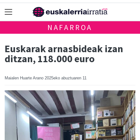
NAFARROA
Euskarak arnasbideak izan
ditzan, 118.000 euro
Maialen Huarte Arano
2025eko abuztuaren 11