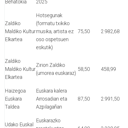
Behatokia
2025
Hotsegunak
Zaldiko
(formatu txikiko
Maldiko Kultur
musika, artista ez
75,50
2.982,68
Elkartea
oso ospetsuen
eskutik)
Zaldiko
Zirion Zaldiko
Maldiko Kultur
58,50
458,99
(umorea euskaraz)
Elkartea
Haizegoa
Euskara kalera
Euskara
Arrosadian eta
87,50
2.991,50
Taldea
Azpilagañan
Euskarazko
Udako Euskal