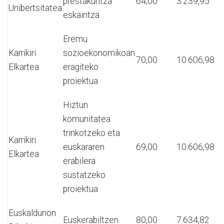
prestakuntza
64,00
3.239,95
Unibertsitatea
eskaintza
Eremu
Karrikiri
sozioekonomikoan
70,00
10.606,98
Elkartea
eragiteko
proiektua
Hiztun
komunitatea
trinkotzeko eta
Karrikiri
euskararen
69,00
10.606,98
Elkartea
erabilera
sustatzeko
proiektua
Euskaldunon
Euskerabiltzen
80,00
7.634,82