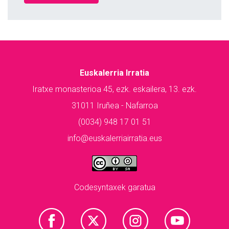
Euskalerria Irratia
Iratxe monasterioa 45, ezk. eskailera, 13. ezk.
31011 Iruñea - Nafarroa
(0034) 948 17 01 51
info@euskalerriairratia.eus
Codesyntaxek garatua