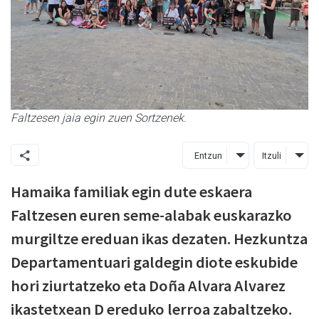
Faltzesen jaia egin zuen Sortzenek.
Entzun
Itzuli
Hamaika familiak egin dute eskaera
Faltzesen euren seme-alabak euskarazko
murgiltze ereduan ikas dezaten. Hezkuntza
Departamentuari galdegin diote eskubide
hori ziurtatzeko eta Doña Alvara Alvarez
ikastetxean D ereduko lerroa zabaltzeko.