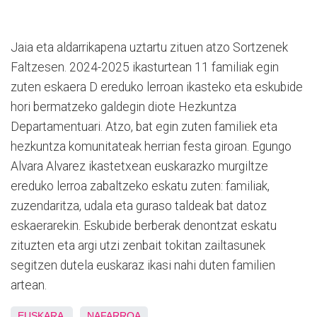
Jaia eta aldarrikapena uztartu zituen atzo Sortzenek
Faltzesen. 2024-2025 ikasturtean 11 familiak egin
zuten eskaera D ereduko lerroan ikasteko eta eskubide
hori bermatzeko galdegin diote Hezkuntza
Departamentuari. Atzo, bat egin zuten familiek eta
hezkuntza komunitateak herrian festa giroan. Egungo
Alvara Alvarez ikastetxean euskarazko murgiltze
ereduko lerroa zabaltzeko eskatu zuten: familiak,
zuzendaritza, udala eta guraso taldeak bat datoz
eskaerarekin. Eskubide berberak denontzat eskatu
zituzten eta argi utzi zenbait tokitan zailtasunek
segitzen dutela euskaraz ikasi nahi duten familien
artean.
EUSKARA
NAFARROA