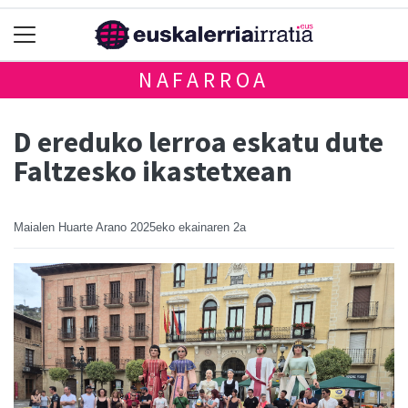
NAFARROA
D ereduko lerroa eskatu dute
Faltzesko ikastetxean
Maialen Huarte Arano
2025eko ekainaren 2a