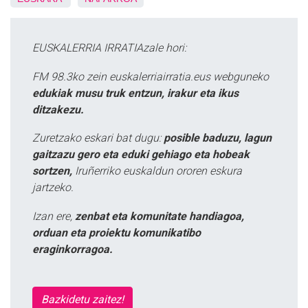
EUSKALERRIA IRRATIAzale hori:
FM 98.3ko zein euskalerriairratia.eus webguneko
edukiak musu truk entzun, irakur eta ikus
ditzakezu.
Zuretzako eskari bat dugu:
posible baduzu, lagun
gaitzazu gero eta eduki gehiago eta hobeak
sortzen,
Iruñerriko euskaldun ororen eskura
jartzeko.
Izan ere,
zenbat eta komunitate handiagoa,
orduan eta proiektu komunikatibo
eraginkorragoa.
Bazkidetu zaitez!