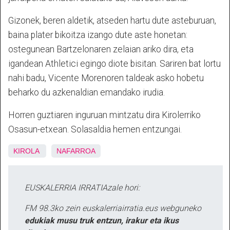
Gizonek, beren aldetik, atseden hartu dute asteburuan,
baina plater bikoitza izango dute aste honetan:
ostegunean Bartzelonaren zelaian ariko dira, eta
igandean Athletici egingo diote bisitan. Sariren bat lortu
nahi badu, Vicente Morenoren taldeak asko hobetu
beharko du azkenaldian emandako irudia.
Horren guztiaren inguruan mintzatu dira Kirolerriko
Osasun-etxean. Solasaldia hemen entzungai.
KIROLA
NAFARROA
EUSKALERRIA IRRATIAzale hori:
FM 98.3ko zein euskalerriairratia.eus webguneko
edukiak musu truk entzun, irakur eta ikus