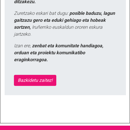
ditzakezu.
Zuretzako eskari bat dugu:
posible baduzu, lagun
gaitzazu gero eta eduki gehiago eta hobeak
sortzen,
Iruñerriko euskaldun ororen eskura
jartzeko.
Izan ere,
zenbat eta komunitate handiagoa,
orduan eta proiektu komunikatibo
eraginkorragoa.
Bazkidetu zaitez!