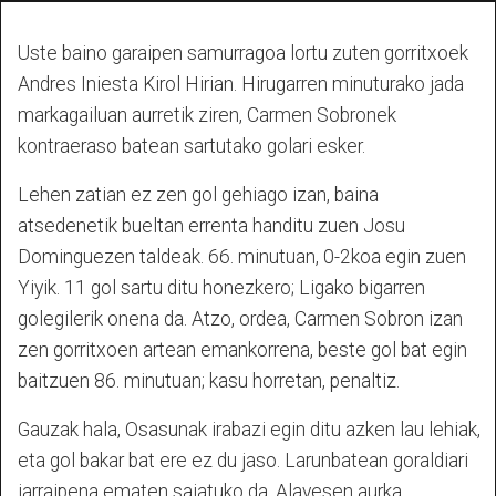
Uste baino garaipen samurragoa lortu zuten gorritxoek
Andres Iniesta Kirol Hirian. Hirugarren minuturako jada
markagailuan aurretik ziren, Carmen Sobronek
kontraeraso batean sartutako golari esker.
Lehen zatian ez zen gol gehiago izan, baina
atsedenetik bueltan errenta handitu zuen Josu
Dominguezen taldeak. 66. minutuan, 0-2koa egin zuen
Yiyik. 11 gol sartu ditu honezkero; Ligako bigarren
golegilerik onena da. Atzo, ordea, Carmen Sobron izan
zen gorritxoen artean emankorrena, beste gol bat egin
baitzuen 86. minutuan; kasu horretan, penaltiz.
Gauzak hala, Osasunak irabazi egin ditu azken lau lehiak,
eta gol bakar bat ere ez du jaso. Larunbatean goraldiari
jarraipena ematen saiatuko da, Alavesen aurka.