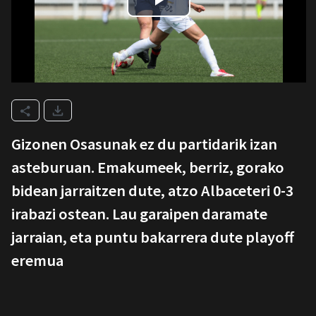
Gizonen Osasunak ez du partidarik izan
asteburuan. Emakumeek, berriz, gorako
bidean jarraitzen dute, atzo Albaceteri 0-3
irabazi ostean. Lau garaipen daramate
jarraian, eta puntu bakarrera dute playoff
eremua