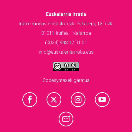
Euskalerria Irratia
Iratxe monasterioa 45, ezk. eskailera, 13. ezk.
31011 Iruñea - Nafarroa
(0034) 948 17 01 51
info@euskalerriairratia.eus
Codesyntaxek garatua