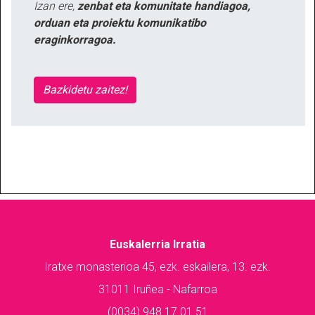
Izan ere,
zenbat eta komunitate handiagoa,
orduan eta proiektu komunikatibo
eraginkorragoa.
Bazkidetu zaitez!
Euskalerria Irratia
Iratxe monasterioa 45, ezk. eskailera, 13. ezk.
31011 Iruñea - Nafarroa
(0034) 948 17 01 51