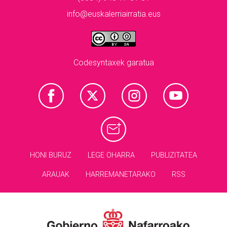
info@euskalerriairratia.eus
Codesyntaxek garatua
HONI BURUZ
LEGE OHARRA
PUBLIZITATEA
ARAUAK
HARREMANETARAKO
RSS