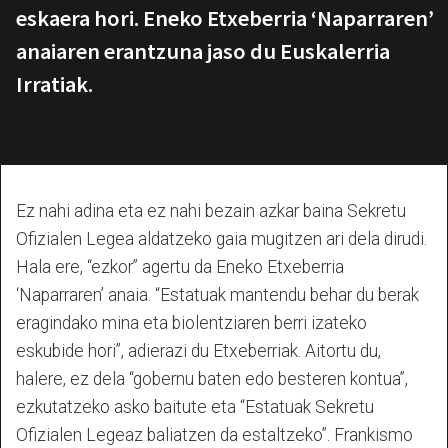
eskaera hori. Eneko Etxeberria ‘Naparraren’
anaiaren erantzuna jaso du Euskalerria
Irratiak.
Ez nahi adina eta ez nahi bezain azkar baina Sekretu
Ofizialen Legea aldatzeko gaia mugitzen ari dela dirudi.
Hala ere, “ezkor” agertu da Eneko Etxeberria
‘Naparraren’ anaia. “Estatuak mantendu behar du berak
eragindako mina eta biolentziaren berri izateko
eskubide hori”, adierazi du Etxeberriak. Aitortu du,
halere, ez dela “gobernu baten edo besteren kontua”,
ezkutatzeko asko baitute eta “Estatuak Sekretu
Ofizialen Legeaz baliatzen da estaltzeko”. Frankismo