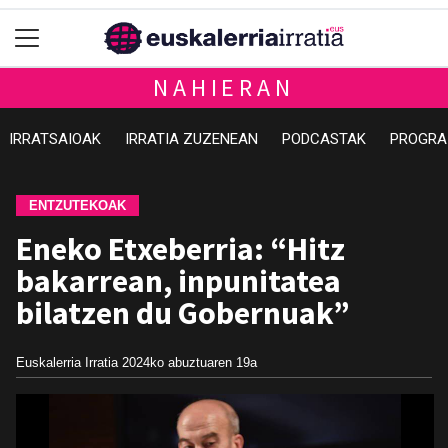
NAHIERAN
IRRATSAIOAK
IRRATIA ZUZENEAN
PODCASTAK
PROGRA
ENTZUTEKOAK
Eneko Etxeberria: “Hitz
bakarrean, inpunitatea
bilatzen du Gobernuak”
Euskalerria Irratia
2024ko abuztuaren 19a