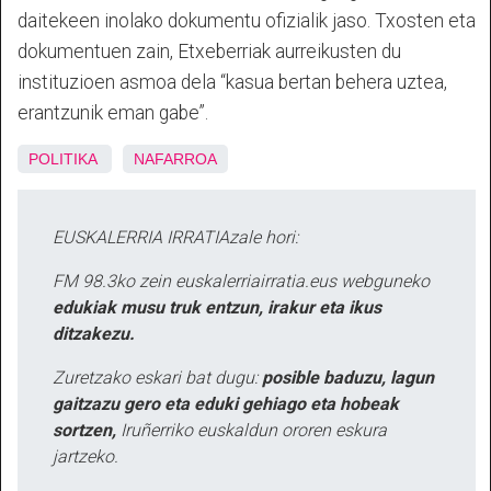
daitekeen inolako dokumentu ofizialik jaso. Txosten eta
dokumentuen zain, Etxeberriak aurreikusten du
instituzioen asmoa dela “kasua bertan behera uztea,
erantzunik eman gabe”.
POLITIKA
NAFARROA
EUSKALERRIA IRRATIAzale hori:
FM 98.3ko zein euskalerriairratia.eus webguneko
edukiak musu truk entzun, irakur eta ikus
ditzakezu.
Zuretzako eskari bat dugu:
posible baduzu, lagun
gaitzazu gero eta eduki gehiago eta hobeak
sortzen,
Iruñerriko euskaldun ororen eskura
jartzeko.