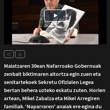
Maiatzaren 30ean Nafarroako Gobernuak
zenbait biktimaren aitortza egin zuen eta
senitartekoek Sekretu Ofizialen Legea
bertan behera uzteko eskatu zuten. Horien
artean, Mikel Zabalza eta Mikel Arregiren
familiak. ‘Naparraren’ anaiak ere egina du