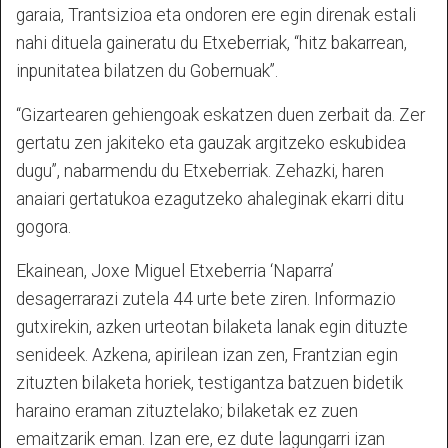
garaia, Trantsizioa eta ondoren ere egin direnak estali
nahi dituela gaineratu du Etxeberriak, “hitz bakarrean,
inpunitatea bilatzen du Gobernuak”.
“Gizartearen gehiengoak eskatzen duen zerbait da. Zer
gertatu zen jakiteko eta gauzak argitzeko eskubidea
dugu”, nabarmendu du Etxeberriak. Zehazki, haren
anaiari gertatukoa ezagutzeko ahaleginak ekarri ditu
gogora.
Ekainean, Joxe Miguel Etxeberria ‘Naparra’
desagerrarazi zutela 44 urte bete ziren. Informazio
gutxirekin, azken urteotan bilaketa lanak egin dituzte
senideek. Azkena, apirilean izan zen, Frantzian egin
zituzten bilaketa horiek, testigantza batzuen bidetik
haraino eraman zituztelako; bilaketak ez zuen
emaitzarik eman. Izan ere, ez dute lagungarri izan