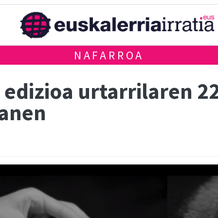
NAFARROA
 edizioa urtarrilaren 2
tanen