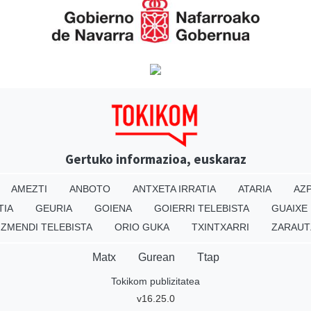
Gertuko informazioa, euskaraz
AMEZTI
ANBOTO
ANTXETA IRRATIA
ATARIA
AZP
TIA
GEURIA
GOIENA
GOIERRI TELEBISTA
GUAIXE
IZMENDI TELEBISTA
ORIO GUKA
TXINTXARRI
ZARAUT
Matx
Gurean
Ttap
Tokikom publizitatea
v16.25.0