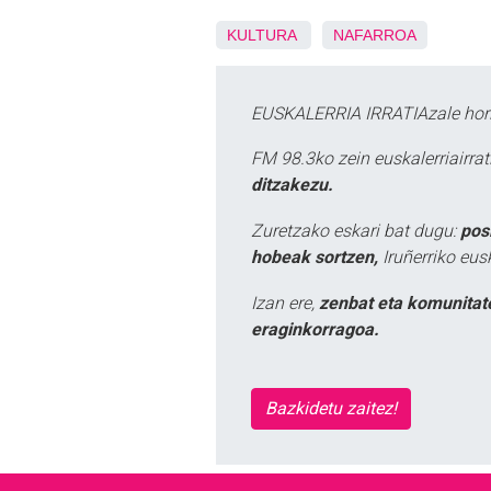
KULTURA
NAFARROA
EUSKALERRIA IRRATIAzale hori
FM 98.3ko zein euskalerriairr
ditzakezu.
Zuretzako eskari bat dugu:
pos
hobeak sortzen,
Iruñerriko eus
Izan ere,
zenbat eta komunitat
eraginkorragoa.
Bazkidetu zaitez!