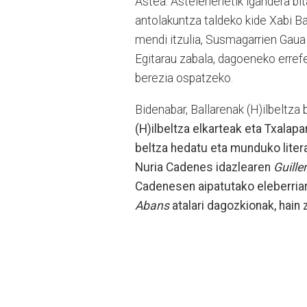
Astea. Astelehenetik igandera bit
antolakuntza taldeko kide Xabi Ba
mendi itzulia, Susmagarrien Gaua
Egitarau zabala, dagoeneko errefe
berezia ospatzeko.
Bidenabar, Ballarenak (H)ilbeltza 
(H)ilbeltza elkarteak eta Txalapa
beltza hedatu eta munduko liter
Nuria Cadenes idazlearen
Guill
Cadenesen aipatutako eleberriare
Abans
atalari dagozkionak, hai