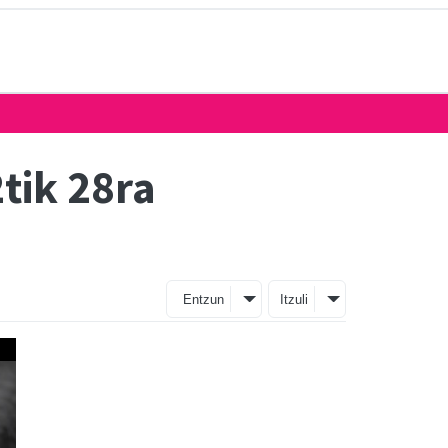
2tik 28ra
Entzun
Itzuli