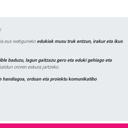
:
atia.eus webguneko
edukiak musu truk entzun, irakur eta ikus
ible baduzu, lagun gaitzazu gero eta eduki gehiago eta
kaldun ororen eskura jartzeko.
e handiagoa, orduan eta proiektu komunikatibo