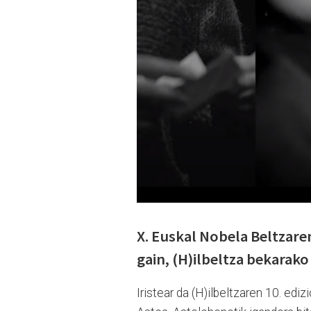
X. Euskal Nobela Beltzare
gain, (H)ilbeltza bekarako
Iristear da (H)ilbeltzaren 10. ed