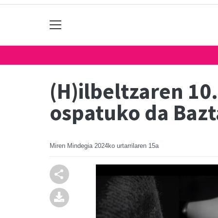
(H)ilbeltzaren 10.
ospatuko da Baz
Miren Mindegia
2024ko urtarrilaren 15a