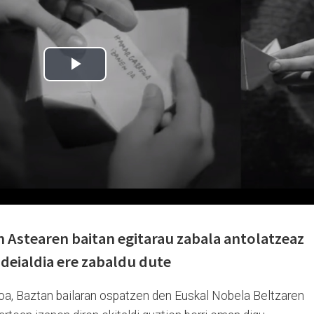
n Astearen baitan egitarau zabala antolatzeaz
 deialdia ere zabaldu dute
izioa, Baztan bailaran ospatzen den Euskal Nobela Beltzaren