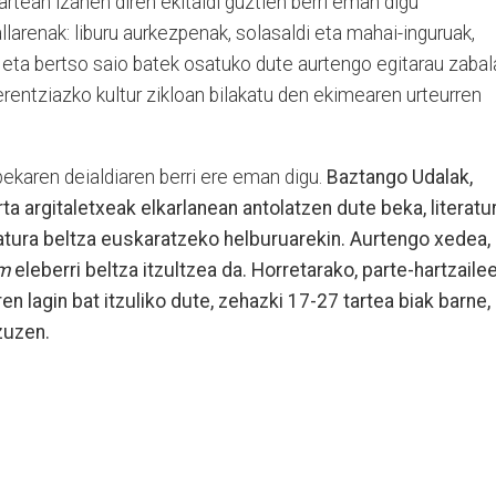
artean izanen diren ekitaldi guztien berri eman digu
llarenak: liburu aurkezpenak, solasaldi eta mahai-inguruak,
 eta bertso saio batek osatuko dute aurtengo egitarau zabal
rentziazko kultur zikloan bilakatu den ekimearen urteurren
bekaren deialdiaren berri ere eman digu.
Baztango Udalak,
rta argitaletxeak elkarlanean antolatzen dute beka, literatu
atura beltza euskaratzeko helburuarekin. Aurtengo xedea,
em
eleberri beltza itzultzea da. Horretarako, parte-hartzaile
n lagin bat itzuliko dute, zehazki 17-27 tartea biak barne,
n zuzen.