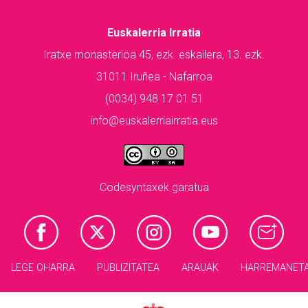
Euskalerria Irratia
Iratxe monasterioa 45, ezk. eskailera, 13. ezk.
31011 Iruñea - Nafarroa
(0034) 948 17 01 51
info@euskalerriairratia.eus
Codesyntaxek garatua
LEGE OHARRA
PUBLIZITATEA
ARAUAK
HARREMANET