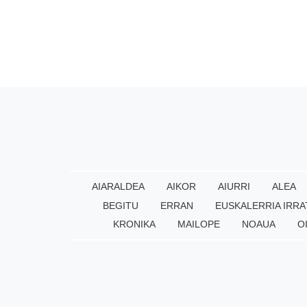
AIARALDEA
AIKOR
AIURRI
ALEA
BEGITU
ERRAN
EUSKALERRIA IRRA
KRONIKA
MAILOPE
NOAUA
O