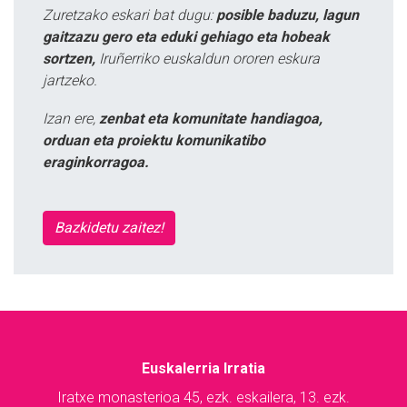
Zuretzako eskari bat dugu:
posible baduzu, lagun
gaitzazu gero eta eduki gehiago eta hobeak
sortzen,
Iruñerriko euskaldun ororen eskura
jartzeko.
Izan ere,
zenbat eta komunitate handiagoa,
orduan eta proiektu komunikatibo
eraginkorragoa.
Bazkidetu zaitez!
Euskalerria Irratia
Iratxe monasterioa 45, ezk. eskailera, 13. ezk.