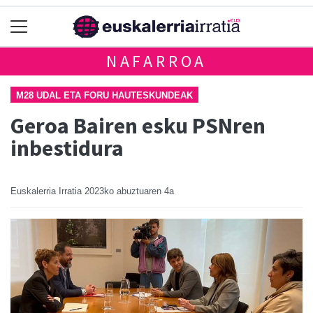
NAFARROA
M28 UDAL ETA FORU HAUTESKUNDEAK
Geroa Bairen esku PSNren
inbestidura
Euskalerria Irratia
2023ko abuztuaren 4a