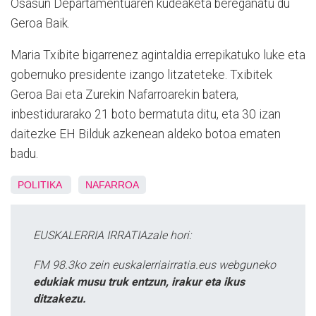
Osasun Departamentuaren kudeaketa bereganatu du
Geroa Baik.
Maria Txibite bigarrenez agintaldia errepikatuko luke eta
gobernuko presidente izango litzateteke. Txibitek
Geroa Bai eta Zurekin Nafarroarekin batera,
inbestidurarako 21 boto bermatuta ditu, eta 30 izan
daitezke EH Bilduk azkenean aldeko botoa ematen
badu.
POLITIKA
NAFARROA
EUSKALERRIA IRRATIAzale hori:
FM 98.3ko zein euskalerriairratia.eus webguneko
edukiak musu truk entzun, irakur eta ikus
ditzakezu.