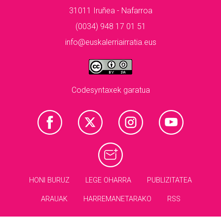
31011 Iruñea - Nafarroa
(0034) 948 17 01 51
info@euskalerriairratia.eus
Codesyntaxek garatua
HONI BURUZ
LEGE OHARRA
PUBLIZITATEA
ARAUAK
HARREMANETARAKO
RSS