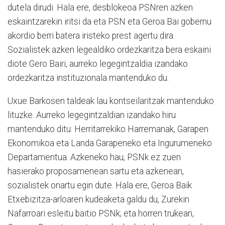
dutela dirudi. Hala ere, desblokeoa PSNren azken
eskaintzarekin iritsi da eta PSN eta Geroa Bai gobernu
akordio berri batera iristeko prest agertu dira.
Sozialistek azken legealdiko ordezkaritza bera eskaini
diote Gero Bairi, aurreko legegintzaldia izandako
ordezkaritza instituzionala mantenduko du.
Uxue Barkosen taldeak lau kontseilaritzak mantenduko
lituzke. Aurreko legegintzaldian izandako hiru
mantenduko ditu: Herritarrekiko Harremanak, Garapen
Ekonomikoa eta Landa Garapeneko eta Ingurumeneko
Departamentua. Azkeneko hau, PSNk ez zuen
hasierako proposamenean sartu eta azkenean,
sozialistek onartu egin dute. Hala ere, Geroa Baik
Etxebizitza-arloaren kudeaketa galdu du, Zurekin
Nafarroari esleitu baitio PSNk; eta horren trukean,