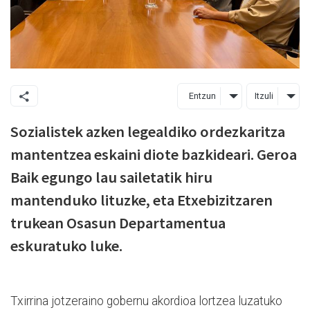
Entzun
Itzuli
Sozialistek azken legealdiko ordezkaritza
mantentzea eskaini diote bazkideari. Geroa
Baik egungo lau sailetatik hiru
mantenduko lituzke, eta Etxebizitzaren
trukean Osasun Departamentua
eskuratuko luke.
Txirrina jotzeraino gobernu akordioa lortzea luzatuko