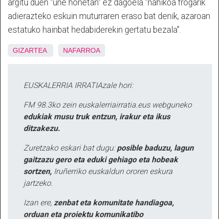
argitu duen "une honetan" ez dagoela "nahikoa frogarik
adierazteko eskuin muturraren eraso bat denik, azaroan
estatuko hainbat hedabiderekin gertatu bezala".
GIZARTEA
NAFARROA
EUSKALERRIA IRRATIAzale hori:
FM 98.3ko zein euskalerriairratia.eus webguneko
edukiak musu truk entzun, irakur eta ikus
ditzakezu.
Zuretzako eskari bat dugu:
posible baduzu, lagun
gaitzazu gero eta eduki gehiago eta hobeak
sortzen,
Iruñerriko euskaldun ororen eskura
jartzeko.
Izan ere,
zenbat eta komunitate handiagoa,
orduan eta proiektu komunikatibo