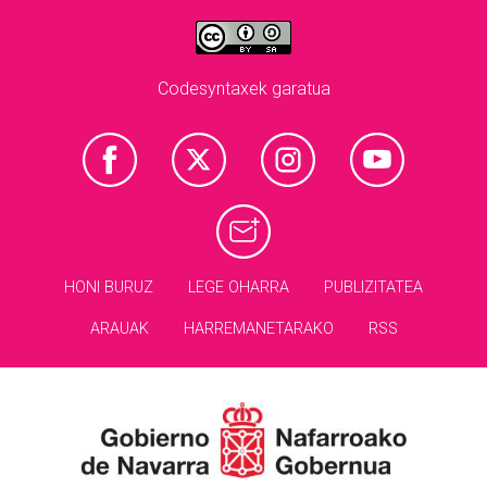
Codesyntaxek garatua
HONI BURUZ
LEGE OHARRA
PUBLIZITATEA
ARAUAK
HARREMANETARAKO
RSS