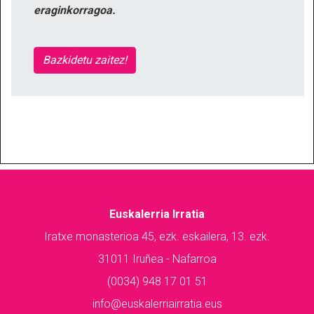
eraginkorragoa.
Bazkidetu zaitez!
Euskalerria Irratia
Iratxe monasterioa 45, ezk. eskailera, 13. ezk.
31011 Iruñea - Nafarroa
(0034) 948 17 01 51
info@euskalerriairratia.eus