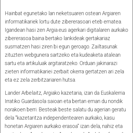
Hainbat egunetako lan neketsuaren ostean Argiaren
informatikariek lortu dute zibererasoari eteb ematea.
Igandean hasi zen Argia.eus agerkari digitalaren aurkako
zibererasoa baina bertako lankideak gertakariaz
susmatzen hasi ziren bi egun geroago. Zailtasunak
zituzten webgunera sartzeko eta kudeaketa atalean
sartu eta artikuluak argitaratzeko. Orduan jakinarazi
zieten informatikariei zerbait okerra gertatzen ari zela
eta ez zela zerbitzariaren hutsa.
Lander Arbelaitz, Argiako kazetaria, izan da Euskalerria
Irratiko Guardasola saioan eta bertan eman du nondik
norakoen berri. Besteak beste salatu du agerian geratu
dela "kazetaritza independentearen aurkako, kasu
honetan Argiaren aurkako erasoa" izan dela, nahiz eta