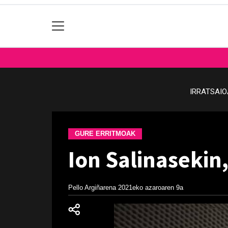
IRRATSAI
GURE ERRITMOAK
Ion Salinasekin
Pello Argiñarena
2021eko azaroaren 9a