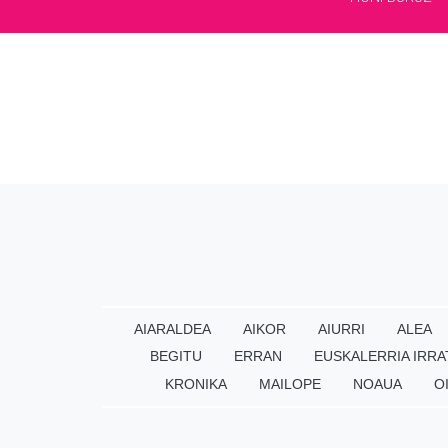
AIARALDEA
AIKOR
AIURRI
ALEA
BEGITU
ERRAN
EUSKALERRIA IRRA
KRONIKA
MAILOPE
NOAUA
O