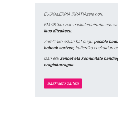
EUSKALERRIA IRRATIAzale hori:
FM 98.3ko zein euskalerriairratia.eus 
ikus ditzakezu.
Zuretzako eskari bat dugu:
posible badu
hobeak sortzen,
Iruñerriko euskaldun or
Izan ere,
zenbat eta komunitate handia
eraginkorragoa.
Bazkidetu zaitez!