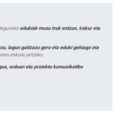
webguneko
edukiak musu truk entzun, irakur eta
zu, lagun gaitzazu gero eta eduki gehiago eta
oren eskura jartzeko.
goa, orduan eta proiektu komunikatibo