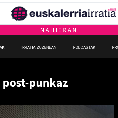
NAHIERAN
OAK
IRRATIA ZUZENEAN
PODCASTAK
PR
, post-punkaz