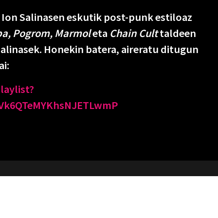
 Ion Salinasen eskutik post-punk estiloaz
ba, Pogrom, Marmol
eta
Chain Cult
taldeen
alinasek. Honekin batera, aireratu ditugun
ai:
aylist?
cRVk6QTeMYKhsNJETLwmP