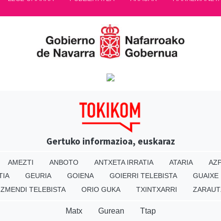
Gertuko informazioa, euskaraz
AMEZTI
ANBOTO
ANTXETA IRRATIA
ATARIA
AZP
TIA
GEURIA
GOIENA
GOIERRI TELEBISTA
GUAIXE
IZMENDI TELEBISTA
ORIO GUKA
TXINTXARRI
ZARAUT
Matx
Gurean
Ttap