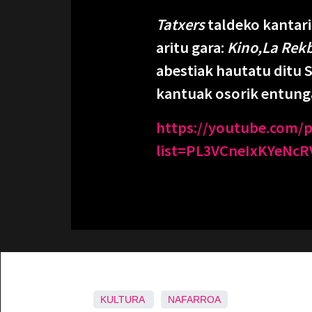
Tatxers
taldeko kantari
aritu gara:
Kino,La Rek
abestiak hautatu ditu S
kantuak osorik entung
https://youtube.com/pl
list=PL3VCneIxKYeN
KULTURA
NAFARROA