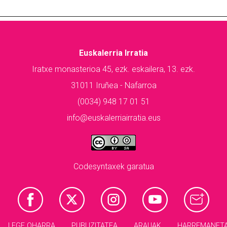
Euskalerria Irratia
Iratxe monasterioa 45, ezk. eskailera, 13. ezk.
31011 Iruñea - Nafarroa
(0034) 948 17 01 51
info@euskalerriairratia.eus
Codesyntaxek garatua
LEGE OHARRA
PUBLIZITATEA
ARAUAK
HARREMANET