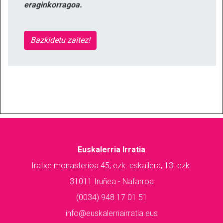
eraginkorragoa.
Bazkidetu zaitez!
Euskalerria Irratia
Iratxe monasterioa 45, ezk. eskailera, 13. ezk.
31011 Iruñea - Nafarroa
(0034) 948 17 01 51
info@euskalerriairratia.eus