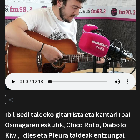
Ibil Bedi taldeko gitarrista eta kantari Ibai
Osinagaren eskutik, Chico Roto, Diabolo
Kiwi, Idles eta Pleura taldeak entzungai.