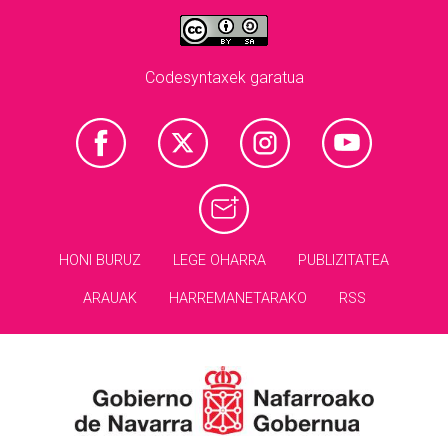
Codesyntaxek garatua
HONI BURUZ
LEGE OHARRA
PUBLIZITATEA
ARAUAK
HARREMANETARAKO
RSS