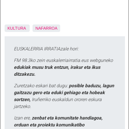
KULTURA
NAFARROA
EUSKALERRIA IRRATIAzale hori:
FM 98.3ko zein euskalerriairratia.eus webguneko
edukiak musu truk entzun, irakur eta ikus
ditzakezu.
Zuretzako eskari bat dugu:
posible baduzu, lagun
gaitzazu gero eta eduki gehiago eta hobeak
sortzen,
Iruñerriko euskaldun ororen eskura
jartzeko.
Izan ere,
zenbat eta komunitate handiagoa,
orduan eta proiektu komunikatibo