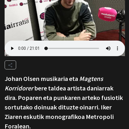
Johan Olsen musikaria eta
Magtens
Korridorer
bere taldea artista daniarrak
dira. Poparen eta punkaren arteko fusiotik
sortutako doinuak dituzte oinarri. Iker
Ziaren eskutik monografikoa Metropoli
Foralean.