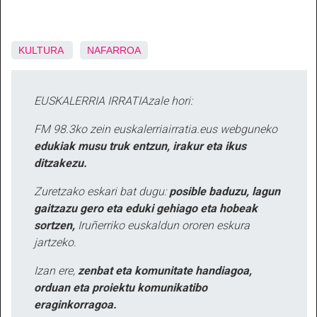
KULTURA
NAFARROA
EUSKALERRIA IRRATIAzale hori:
FM 98.3ko zein euskalerriairratia.eus webguneko
edukiak musu truk entzun, irakur eta ikus
ditzakezu.
Zuretzako eskari bat dugu:
posible baduzu, lagun
gaitzazu gero eta eduki gehiago eta hobeak
sortzen,
Iruñerriko euskaldun ororen eskura
jartzeko.
Izan ere,
zenbat eta komunitate handiagoa,
orduan eta proiektu komunikatibo
eraginkorragoa.