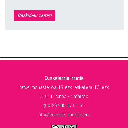
Bazkidetu zaitez!
Euskalerria Irratia
Iratxe monasterioa 45, ezk. eskailera, 13. ezk.
31011 Iruñea - Nafarroa
(0034) 948 17 01 51
info@euskalerriairratia.eus