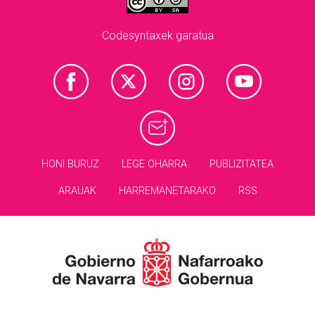
Codesyntaxek garatua
HONI BURUZ
LEGE OHARRA
PUBLIZITATEA
ARAUAK
HARREMANETARAKO
RSS