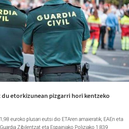
du etorkizunean pizgarri hori kentzeko
1,98 euroko plusari eutsi dio ETAren amaieratik, EAEn eta
Guardia Zibilentzat eta Espainiako Poliziako 1.839