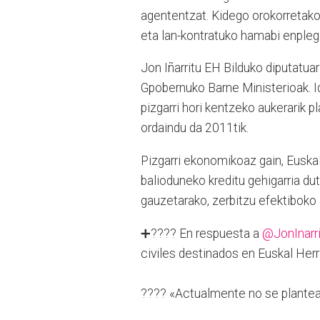
agententzat. Kidego orokorretako
eta lan-kontratuko hamabi enplega
Jon Iñarritu EH Bilduko diputatua
Gpobernuko Barne Ministerioak. I
pizgarri hori kentzeko aukerarik p
ordaindu da 2011tik.
Pizgarri ekonomikoaz gain, Euskal
balioduneko kreditu gehigarria dut
gauzetarako, zerbitzu efektiboko 
➕???? En respuesta a
@JonInarri
civiles destinados en Euskal Her
???? «Actualmente no se plantea l