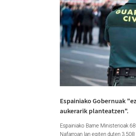
Espainiako Gobernuak "ez 
aukerarik planteatzen".
Espainiako Barne Ministerioak 68
Nafarroan lan egiten duten 3.508 