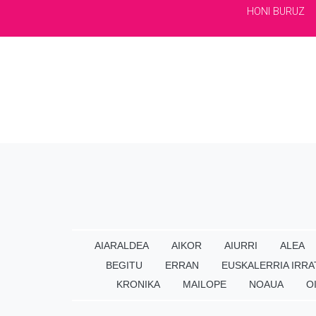
HONI BURUZ
AIARALDEA
AIKOR
AIURRI
ALEA
BEGITU
ERRAN
EUSKALERRIA IRRA
KRONIKA
MAILOPE
NOAUA
O