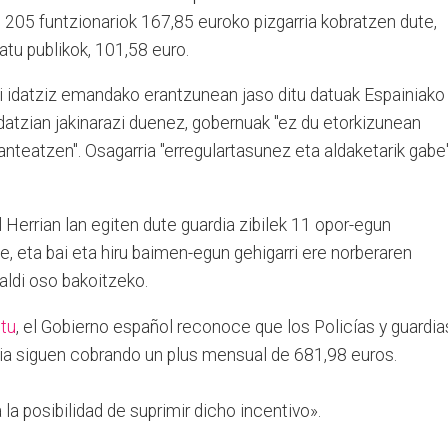
 205 funtzionariok 167,85 euroko pizgarria kobratzen dute,
tu publikok, 101,58 euro.
ri idatziz emandako erantzunean jaso ditu datuak Espainiako
datzian jakinarazi duenez, gobernuak "ez du etorkizunean
lanteatzen". Osagarria "erregulartasunez eta aldaketarik gabe
 Herrian lan egiten dute guardia zibilek 11 opor-egun
e, eta bai eta hiru baimen-egun gehigarri ere norberaren
aldi oso bakoitzeko.
tu
, el Gobierno español reconoce que los Policías y guardia
ria siguen cobrando un plus mensual de 681,98 euros.
a posibilidad de suprimir dicho incentivo».