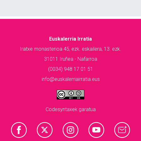
Euskalerria Irratia
Iratxe monasterioa 45, ezk. eskailera, 13. ezk.
31011 Iruñea - Nafarroa
(0034) 948 17 01 51
info@euskalerriairratia.eus
Codesyntaxek garatua