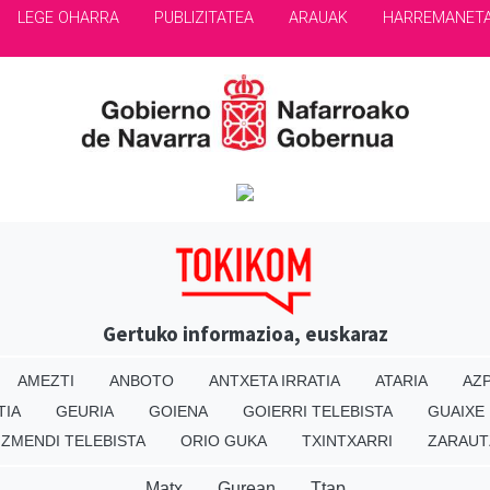
LEGE OHARRA
PUBLIZITATEA
ARAUAK
HARREMANET
Gertuko informazioa, euskaraz
AMEZTI
ANBOTO
ANTXETA IRRATIA
ATARIA
AZP
TIA
GEURIA
GOIENA
GOIERRI TELEBISTA
GUAIXE
IZMENDI TELEBISTA
ORIO GUKA
TXINTXARRI
ZARAUT
Matx
Gurean
Ttap