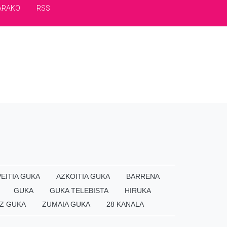
ARAKO
RSS
EITIA GUKA
AZKOITIA GUKA
BARRENA
GUKA
GUKA TELEBISTA
HIRUKA
Z GUKA
ZUMAIA GUKA
28 KANALA