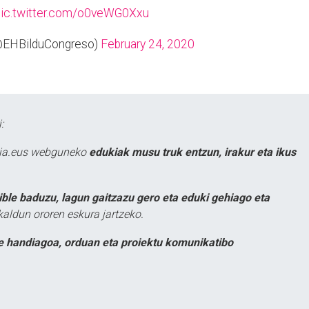
pic.twitter.com/o0veWG0Xxu
(@EHBilduCongreso)
February 24, 2020
:
atia.eus webguneko
edukiak musu truk entzun, irakur eta ikus
ible baduzu, lagun gaitzazu gero eta eduki gehiago eta
kaldun ororen eskura jartzeko.
e handiagoa, orduan eta proiektu komunikatibo