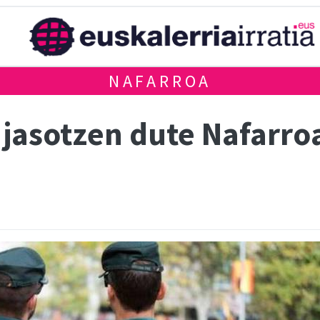
NAFARROA
jasotzen dute Nafarroa