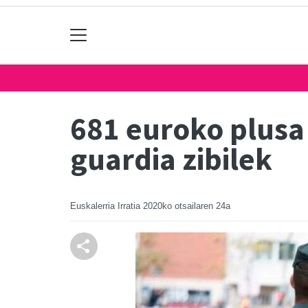
681 euroko plusa 
guardia zibilek
Euskalerria Irratia
2020ko otsailaren 24a