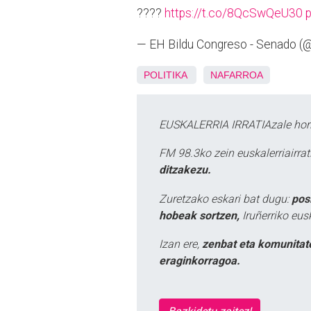
????
https://t.co/8QcSwQeU30
— EH Bildu Congreso - Senado 
POLITIKA
NAFARROA
EUSKALERRIA IRRATIAzale hori
FM 98.3ko zein euskalerriairr
ditzakezu.
Zuretzako eskari bat dugu:
pos
hobeak sortzen,
Iruñerriko eus
Izan ere,
zenbat eta komunitat
eraginkorragoa.