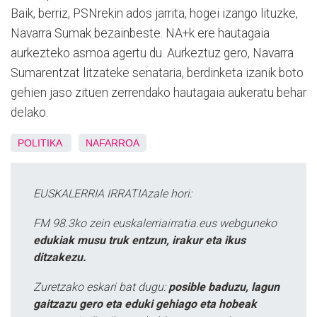
Baik, berriz, PSNrekin ados jarrita, hogei izango lituzke,
Navarra Sumak bezainbeste. NA+k ere hautagaia
aurkezteko asmoa agertu du. Aurkeztuz gero, Navarra
Sumarentzat litzateke senataria, berdinketa izanik boto
gehien jaso zituen zerrendako hautagaia aukeratu behar
delako.
POLITIKA
NAFARROA
EUSKALERRIA IRRATIAzale hori:
FM 98.3ko zein euskalerriairratia.eus webguneko
edukiak musu truk entzun, irakur eta ikus
ditzakezu.
Zuretzako eskari bat dugu:
posible baduzu, lagun
gaitzazu gero eta eduki gehiago eta hobeak