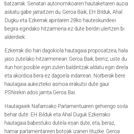
batzarrak. Senatari autonomikoaren hautaketaren auzia
askatu gabe jarraitzen du. Geroa Baik, EH Bilduk, Ahal
Dugku eta Ezkerrak apirilaren 28ko hauteskundeei
begira egindako hitzarmena ez dute berdin ulertzen bi
alderdiek.
Ezkerrak dio hari dagokiola hautagaia proposatzea, hala
jaso zutelako hitzarmenean. Geroa Baik, berriz, uste du
itun hori posible egin zuten baldintzak aldatu egin direla
eta akordioa bera ez dagoela indarrean. Norberak bere
hautagaia aukezteko asmoa erakutsi dute gaur.
PSNrekin ados jarrita Geroa Bai.
Hautagaiek Nafarroako Parlamentuaren gehiengo soila
behar dute. EH Bilduk eta Ahal Duguk Ezkerrako
hautagaia babestuko dutela esan dute, eta, beraz,
hamar parlamentariren botoak izanen lituzke. Geroa