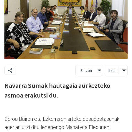
Entzun
Itzuli
Navarra Sumak hautagaia aurkezteko
asmoa erakutsi du.
Geroa Bairen eta Ezkerraren arteko desadostasunak
agerian utzi ditu lehenengo Mahai eta Eledunen