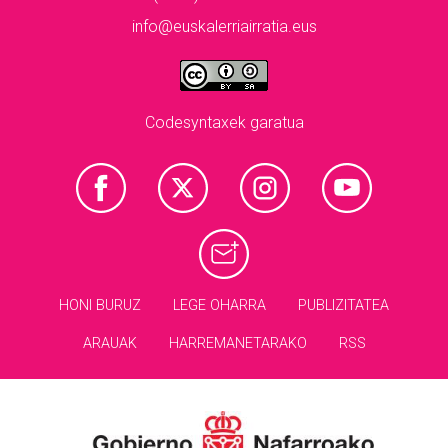
info@euskalerriairratia.eus
Codesyntaxek garatua
HONI BURUZ
LEGE OHARRA
PUBLIZITATEA
ARAUAK
HARREMANETARAKO
RSS