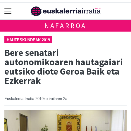
NAFARROA
HAUTESKUNDEAK 2019
Bere senatari
autonomikoaren hautagaiari
eutsiko diote Geroa Baik eta
Ezkerrak
Euskalerria Irratia
2019ko irailaren 2a