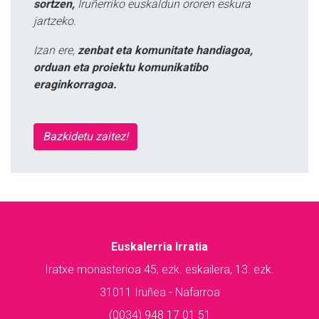
sortzen,
Iruñerriko euskaldun ororen eskura
jartzeko.
Izan ere,
zenbat eta komunitate handiagoa,
orduan eta proiektu komunikatibo
eraginkorragoa.
Bazkidetu zaitez!
Euskalerria Irratia
Iratxe monasterioa 45, ezk. eskailera, 13. ezk.
31011 Iruñea - Nafarroa
(0034) 948 17 01 51