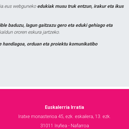
atia.eus webguneko
edukiak musu truk entzun, irakur eta ikus
ible baduzu, lagun gaitzazu gero eta eduki gehiago eta
kaldun ororen eskura jartzeko.
e handiagoa, orduan eta proiektu komunikatibo
Euskalerria Irratia
Iratxe monasterioa 45, ezk. eskailera, 13. ezk.
31011 Iruñea - Nafarroa