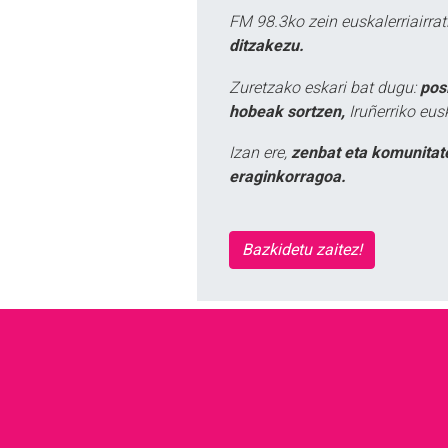
FM 98.3ko zein euskalerriairr
ditzakezu.
Zuretzako eskari bat dugu:
pos
hobeak sortzen,
Iruñerriko eus
Izan ere,
zenbat eta komunitat
eraginkorragoa.
Bazkidetu zaitez!