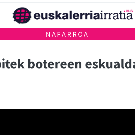
NAFARROA
bitek botereen eskuald