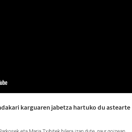
dakari karguaren jabetza hartuko du astearte
arkosek eta Maria Txibitek bilera izan dute, gaur goizean,