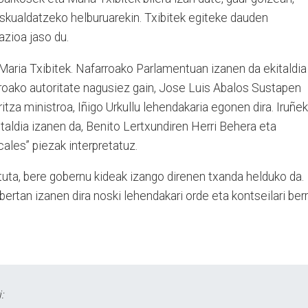
skualdatzeko helburuarekin. Txibitek egiteke dauden
azioa jaso du.
i Maria Txibitek. Nafarroako Parlamentuan izanen da ekitaldia
rroako autoritate nagusiez gain, Jose Luis Abalos Sustapen
itza ministroa, Iñigo Urkullu lehendakaria egonen dira. Iruñe
taldia izanen da, Benito Lertxundiren Herri Behera eta
ales” piezak interpretatuz.
tuta, bere gobernu kideak izango direnen txanda helduko da.
ertan izanen dira noski lehendakari orde eta kontseilari berr
: