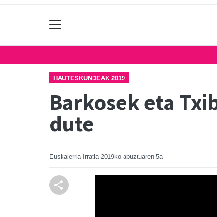
HAUTESKUNDEAK 2019
Barkosek eta Txi
dute
Euskalerria Irratia
2019ko abuztuaren 5a