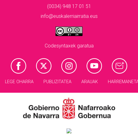
(0034) 948 17 01 51
info@euskalerriairratia.eus
Codesyntaxek garatua
LEGE OHARRA
PUBLIZITATEA
ARAUAK
HARREMANET