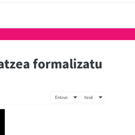
atzea formalizatu
Entzun
Itzuli