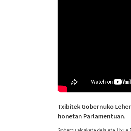
Txibitek Gobernuko Lehen
honetan Parlamentuan.
Gobernu aldaketa dela eta, Uxue B