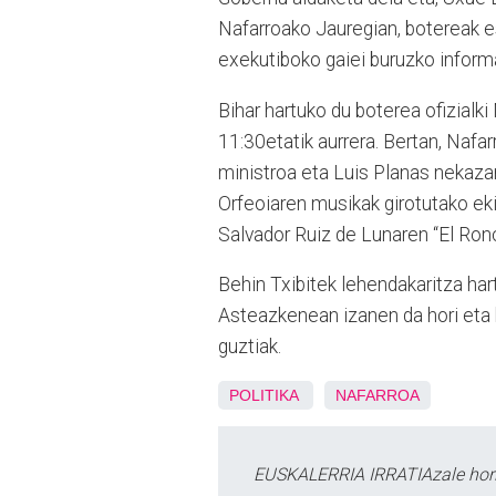
Nafarroako Jauregian, botereak e
exekutiboko gaiei buruzko inform
Bihar hartuko du boterea ofizialk
11:30etatik aurrera. Bertan, Nafa
ministroa eta Luis Planas nekazar
Orfeoiaren musikak girotutako eki
Salvador Ruiz de Lunaren “El Ronc
Behin Txibitek lehendakaritza har
Asteazkenean izanen da hori eta b
guztiak.
POLITIKA
NAFARROA
EUSKALERRIA IRRATIAzale hori