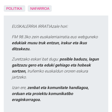
POLITIKA
NAFARROA
EUSKALERRIA IRRATIAzale hori:
FM 98.3ko zein euskalerriairratia.eus webguneko
edukiak musu truk entzun, irakur eta ikus
ditzakezu.
Zuretzako eskari bat dugu:
posible baduzu, lagun
gaitzazu gero eta eduki gehiago eta hobeak
sortzen,
Iruñerriko euskaldun ororen eskura
jartzeko.
Izan ere,
zenbat eta komunitate handiagoa,
orduan eta proiektu komunikatibo
eraginkorragoa.