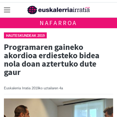
NAFARROA
HAUTESKUNDEAK 2019
Programaren gaineko
akordioa erdiesteko bidea
nola doan aztertuko dute
gaur
Euskalerria Irratia
2019ko uztailaren 4a