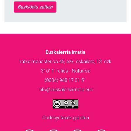
Bazkidetu zaitez!
Euskalerria Irratia
Iratxe monasterioa 45, ezk. eskailera, 13. ezk.
31011 Iruñea - Nafarroa
(0034) 948 17 01 51
info@euskalerriairratia.eus
Codesyntaxek garatua