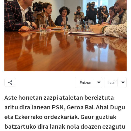
Entzun
Itzuli
Aste honetan zazpi ataletan bereiztuta
aritu dira lanean PSN, Geroa Bai. Ahal Dugu
eta Ezkerrako ordezkariak. Gaur guztiak
batzartuko dira lanak nola doazen ezagutu