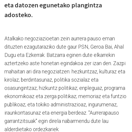
eta datozen egunetako plangintza
adosteko.
Atalkako negoziazioetan zein aurrera pauso eman
dituzten ezagutaraziko dute gaur PSN, Geroa Bai, Ahal
Dugu eta Ezkerrak. Batzarra eginen dute elkarrekin
aztertzeko aste honetan egindakoa zer izan den.
Zazpi
mahaitan ari dira negoziatzen: hezkuntzaz, kulturaz eta
kirolaz; berdintasunaz, politika sozialaz eta
osasungintzaz; hizkuntz politikaz; enpleguaz, programa
ekonomikoaz eta zerga politikaz; memoriaz eta funtzio
publikoaz; eta tokiko administrazioaz, ingurumenaz,
iraunkorrtasunaz eta energia berdeaz. "Aurrerapauso
garrantzitsuak" egin direla nabarmendu dute lau
alderdietako ordezkariek.