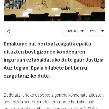
Entzun
Itzuli
Emakume bat bortxatzeagatik epaitu
dituzten bost gizonen kondenaren
inguruan eztabaidatuko dute gaur Justizia
Auzitegian. Epaia hilabete bat barru
ezagutaraziko dute.
Bederatzi urteko espetxe zigorrera kondenatu zituzten
bost gizon sanferminetan emakume bati abusuak
eragitea egotzita. Ebazpen hori eman zuten 2018ko