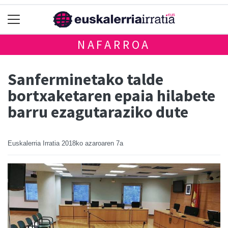
NAFARROA
Sanferminetako talde
bortxaketaren epaia hilabete
barru ezagutaraziko dute
Euskalerria Irratia
2018ko azaroaren 7a