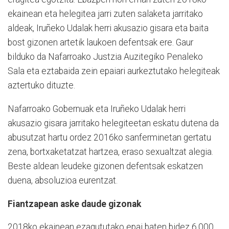
ekainean eta helegitea jarri zuten salaketa jarritako
aldeak, Iruñeko Udalak herri akusazio gisara eta baita
bost gizonen artetik laukoen defentsak ere. Gaur
bilduko da Nafarroako Justzia Auzitegiko Penaleko
Sala eta eztabaida zein epaiari aurkeztutako helegiteak
aztertuko dituzte.
Nafarroako Gobernuak eta Iruñeko Udalak herri
akusazio gisara jarritako helegiteetan eskatu dutena da
abusutzat hartu ordez 2016ko sanferminetan gertatu
zena, bortxaketatzat hartzea, eraso sexualtzat alegia.
Beste aldean leudeke gizonen defentsak eskatzen
duena, absoluzioa eurentzat.
Fiantzapean aske daude gizonak
2018ko ekainean ezagututako epai baten bidez 6.000