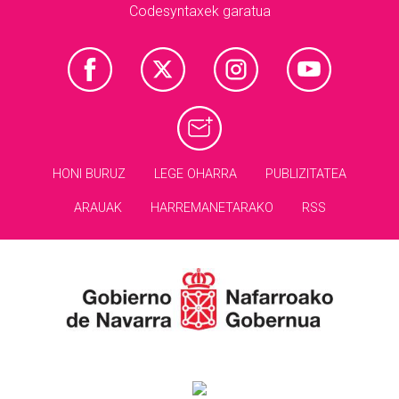
Codesyntaxek garatua
HONI BURUZ
LEGE OHARRA
PUBLIZITATEA
ARAUAK
HARREMANETARAKO
RSS