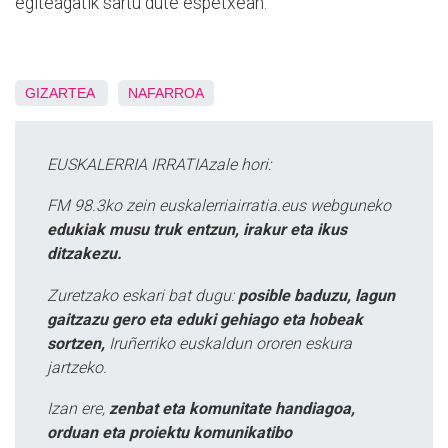
egiteagatik sartu dute espetxean.
GIZARTEA
NAFARROA
EUSKALERRIA IRRATIAzale hori:
FM 98.3ko zein euskalerriairratia.eus webguneko
edukiak musu truk entzun, irakur eta ikus
ditzakezu.
Zuretzako eskari bat dugu:
posible baduzu, lagun
gaitzazu gero eta eduki gehiago eta hobeak
sortzen,
Iruñerriko euskaldun ororen eskura
jartzeko.
Izan ere,
zenbat eta komunitate handiagoa,
orduan eta proiektu komunikatibo