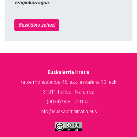
eraginkorragoa.
Bazkidetu zaitez!
Euskalerria Irratia
Iratxe monasterioa 45, ezk. eskailera, 13. ezk.
31011 Iruñea - Nafarroa
(0034) 948 17 01 51
info@euskalerriairratia.eus