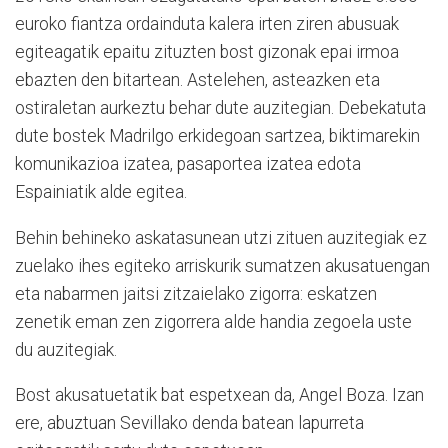
euroko fiantza ordainduta kalera irten ziren abusuak
egiteagatik epaitu zituzten bost gizonak epai irmoa
ebazten den bitartean. Astelehen, asteazken eta
ostiraletan aurkeztu behar dute auzitegian. Debekatuta
dute bostek Madrilgo erkidegoan sartzea, biktimarekin
komunikazioa izatea, pasaportea izatea edota
Espainiatik alde egitea.
Behin behineko askatasunean utzi zituen auzitegiak ez
zuelako ihes egiteko arriskurik sumatzen akusatuengan
eta nabarmen jaitsi zitzaielako zigorra: eskatzen
zenetik eman zen zigorrera alde handia zegoela uste
du auzitegiak.
Bost akusatuetatik bat espetxean da, Angel Boza. Izan
ere, abuztuan Sevillako denda batean lapurreta